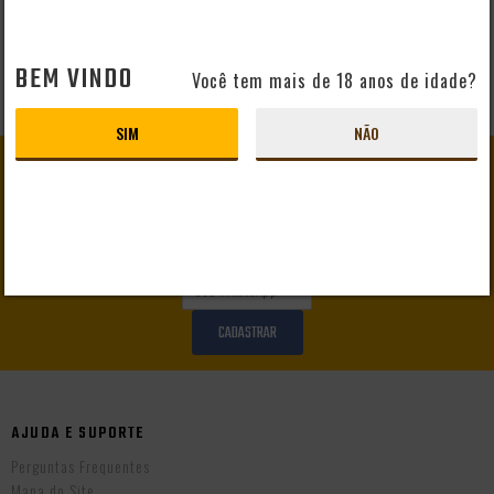
BEM VINDO
Você tem mais de 18 anos de idade?
SIM
NÃO
GANHE
10% DE DESCONTO
EM SEU PRIMEIRO PEDIDO
CADASTRAR
AJUDA E SUPORTE
Perguntas Frequentes
Mapa do Site