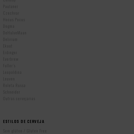
Paulaner
Czechvar
Hocus Pocus
Dogma
DeHalveMaan
Delirium
Ekaut
Erdinger
Everbrew
Fuller’s
Leopoldina
Leuven
Roleta Russa
Schneider
Outras cervejarias
ESTILOS DE CERVEJA
Sem glúten / Gluten Free