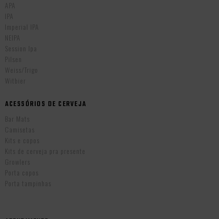
APA
IPA
Imperial IPA
NEIPA
Session Ipa
Pilsen
Weiss/Trigo
Witbier
ACESSÓRIOS DE CERVEJA
Bar Mats
Camisetas
Kits e copos
Kits de cerveja pra presente
Growlers
Porta copos
Porta tampinhas