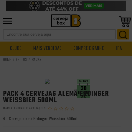
CLUBE
MAIS VENDIDAS
COMPRE E GANHE
IPA
ESTILOS
PACKS
30
PACK 4 CERVEJAS ALEMÃ ERDINGER
SETEMBRO
2025
WEISSBIER 500ML
MARCA:
ERDINGER
4 - Cerveja alemã Erdinger Weissbier 500ml