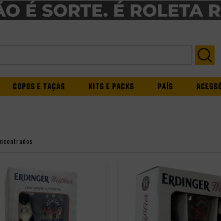
COPOS E TAÇAS
KITS E PACKS
PAÍS
ACESS
encontrados