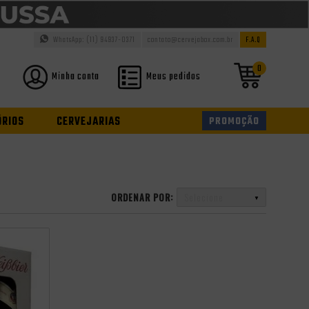
WhatsApp: (11) 94937-0371
contato@cervejabox.com.br
F.A.Q
0
Minha conta
Meus pedidos
ÓRIOS
CERVEJARIAS
PROMOÇÃO
ORDENAR POR:
Selecione