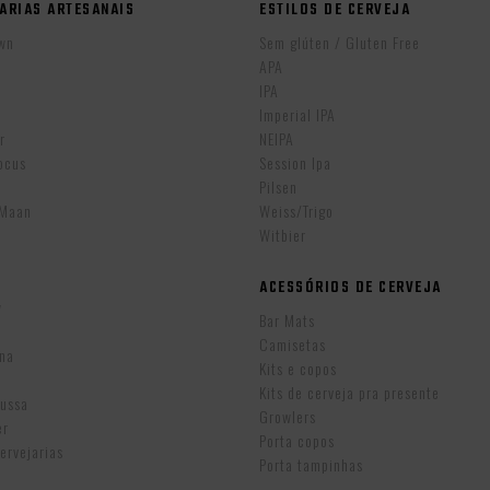
ARIAS ARTESANAIS
ESTILOS DE CERVEJA
wn
Sem glúten / Gluten Free
APA
IPA
r
Imperial IPA
r
NEIPA
ocus
Session Ipa
Pilsen
eMaan
Weiss/Trigo
Witbier
ACESSÓRIOS DE CERVEJA
w
Bar Mats
Camisetas
ina
Kits e copos
Kits de cerveja pra presente
Russa
Growlers
er
Porta copos
ervejarias
Porta tampinhas