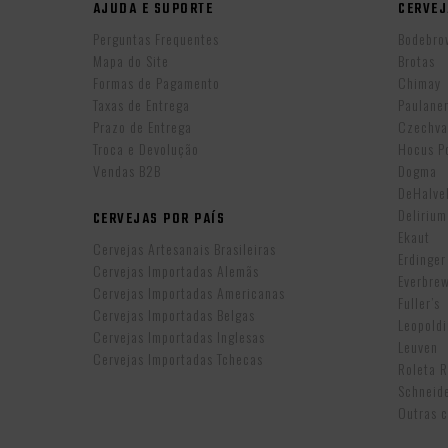
AJUDA E SUPORTE
CERVEJ
Perguntas Frequentes
Bodebro
Mapa do Site
Brotas
Formas de Pagamento
Chimay
Taxas de Entrega
Paulane
Prazo de Entrega
Czechva
Troca e Devolução
Hocus P
Vendas B2B
Dogma
DeHalv
Delirium
CERVEJAS POR PAÍS
Ekaut
Cervejas Artesanais Brasileiras
Erdinger
Cervejas Importadas Alemãs
Everbre
Cervejas Importadas Americanas
Fuller’s
Cervejas Importadas Belgas
Leopold
Cervejas Importadas Inglesas
Leuven
Cervejas Importadas Tchecas
Roleta 
Schneid
Outras c