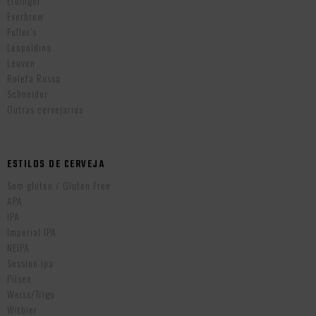
Erdinger
Everbrew
Fuller’s
Leopoldina
Leuven
Roleta Russa
Schneider
Outras cervejarias
ESTILOS DE CERVEJA
Sem glúten / Gluten Free
APA
IPA
Imperial IPA
NEIPA
Session Ipa
Pilsen
Weiss/Trigo
Witbier