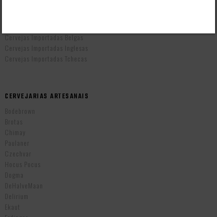
Cervejas Artesanais Brasileiras
Cervejas Importadas Alemãs
Cervejas Importadas Americanas
Cervejas Importadas Belgas
Cervejas Importadas Inglesas
Cervejas Importadas Tchecas
CERVEJARIAS ARTESANAIS
Bodebrown
Brotas
Chimay
Paulaner
Czechvar
Hocus Pocus
Dogma
DeHalveMaan
Delirium
Ekaut