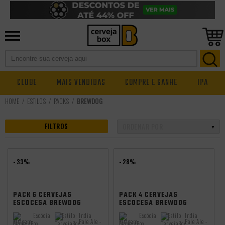
CLUBE
MAIS VENDIDAS
COMPRE E GANHE
IPA
ESTILOS
PACKS
BREWDOG
FILTROS
- 33%
- 28%
98
98
PACK 6 CERVEJAS
PACK 4 CERVEJAS
ESCOCESA BREWDOG
ESCOCESA BREWDOG
PUNK IPA LATA 330ML
PUNK IPA LATA 330ML
Escócia
Estilo:
India
Escócia
Estilo:
India
Origem:
Pale Ale -
Origem:
Pale Ale -