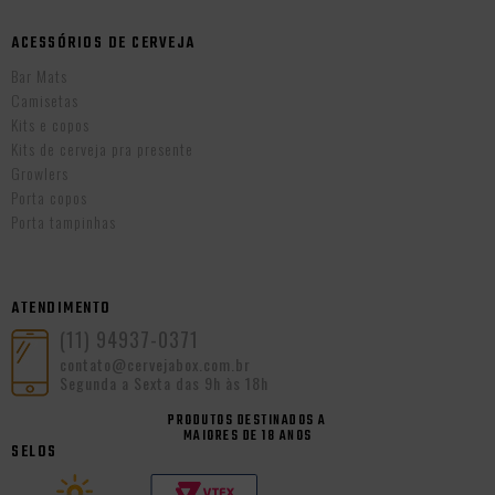
ACESSÓRIOS DE CERVEJA
Bar Mats
Camisetas
Kits e copos
Kits de cerveja pra presente
Growlers
Porta copos
Porta tampinhas
ATENDIMENTO
(11) 94937-0371
contato@cervejabox.com.br
Segunda a Sexta das 9h às 18h
PRODUTOS DESTINADOS A
MAIORES DE 18 ANOS
SELOS