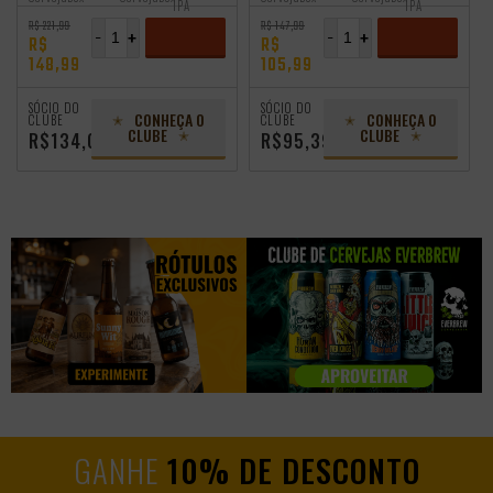
IPA
IPA
R$ 221,99
R$ 147,99
-
+
-
+
R$
R$
148,99
105,99
ADICIONAR
ADICIONAR
SÓCIO DO
SÓCIO DO
CONHEÇA O
CONHEÇA O
CLUBE
CLUBE
CLUBE
CLUBE
R$134,09
R$95,39
GANHE
10% DE DESCONTO