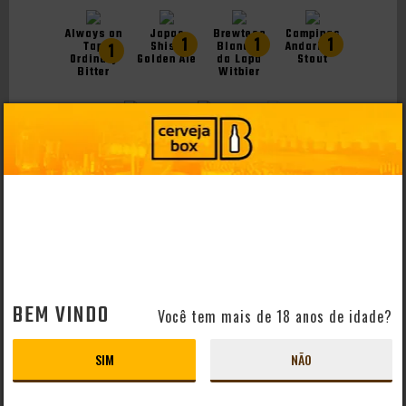
Always on
Japas
Brewteco
Campinas
1
1
1
Tap
Shisa
Blanche
Andarilha
1
Ordinary
Golden Ale
da Lapa
Stout
Bitter
Witbier
Dádiva
Jimmy
Copo Pint
Entre
Eagle
Jimmy
1
1
Tempos
California
Eagle
Session
Ale
IPA
PLANO MENSAL
6 GARRAFAS
R$59,79/1º mês
BEM VINDO
A PARTIR DO 2º MÊS R$129,98
Você tem mais de 18 anos de idade?
Cobrança automática todo dia 05 no cartão de crédito
SIM
NÃO
ASSINAR PLANO MENSAL