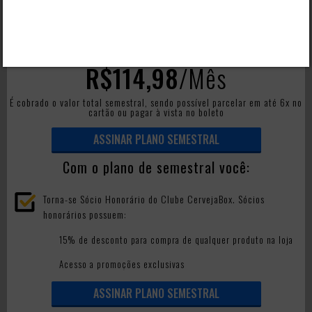
PLANO SEMESTRAL
6 GARRAFAS
R$114,98
/Mês
É cobrado o valor total semestral, sendo possível parcelar em até 6x no
cartão ou pagar à vista no boleto
ASSINAR PLANO SEMESTRAL
Com o plano de semestral você:
Torna-se Sócio Honorário do Clube CervejaBox. Sócios
honorários possuem:
15% de desconto para compra de qualquer produto na loja
Acesso a promoções exclusivas
ASSINAR PLANO SEMESTRAL