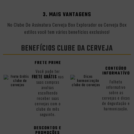
3. MAIS VANTAGENS
No Clube De Assinatura Cerveja Box Explorador ou Cerveja Box
estilos você tem vários benefícios exclusivos!
BENEFÍCIOS CLUBE DA CERVEJA
FRETE PRIME
CONTEÚDO
Você pode ter
INFORMATÍVO
FRETE GRÁTIS
nas
Folheto
suas compras
informativo
avulsas
sobre as
escolhendo
cervejas e dicas
receber suas
de degustação e
cervejas com o
harmonização.
clube do mês
seguinte.
DESCONTOS E
PROMOÇÕES