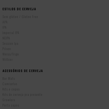
ESTILOS DE CERVEJA
Sem glúten / Gluten Free
APA
IPA
Imperial IPA
NEIPA
Session Ipa
Pilsen
Weiss/Trigo
Witbier
ACESSÓRIOS DE CERVEJA
Bar Mats
Camisetas
Kits e copos
Kits de cerveja pra presente
Growlers
Porta copos