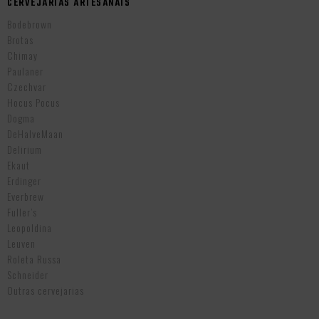
CERVEJARIAS ARTESANAIS
Bodebrown
Brotas
Chimay
Paulaner
Czechvar
Hocus Pocus
Dogma
DeHalveMaan
Delirium
Ekaut
Erdinger
Everbrew
Fuller’s
Leopoldina
Leuven
Roleta Russa
Schneider
Outras cervejarias