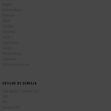
Dogma
DeHalveMaan
Delirium
Ekaut
Erdinger
Everbrew
Fuller’s
Leopoldina
Leuven
Roleta Russa
Schneider
Outras cervejarias
ESTILOS DE CERVEJA
Sem glúten / Gluten Free
APA
IPA
Imperial IPA