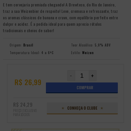
E tem cervejaria premiada chegando! A Brewteco, do Rio de Janeiro,
traz a sua Weizenbier de respeito! Leve, cremosa e refrescante, traz
os aromas clássicos de banana e cravo, com equilíbrio perfeito entre
dulçor e acidez. É a pedida ideal para quem aprecia rótulos
tradicionais e cheios de sabor!
Origem:
Brasil
Teor Alcoólico:
5,0% ABV
Temperatura Ideal:
4 a 6ºC
Estilo:
Weizen
-
+
R$ 26,99
COMPRAR
R$ 24,29
CONHEÇA O CLUBE
PREÇO EXCLUSIVO
PARA SÓCIOS