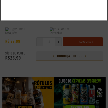
CERVEJA BERGGREN WEISS 500ML
Origem:
Brasil
Estilo:
Weizen
R$ 29,99
-
+
ADICIONAR
SÓCIO DO CLUBE
CONHEÇA O CLUBE
R$26,99