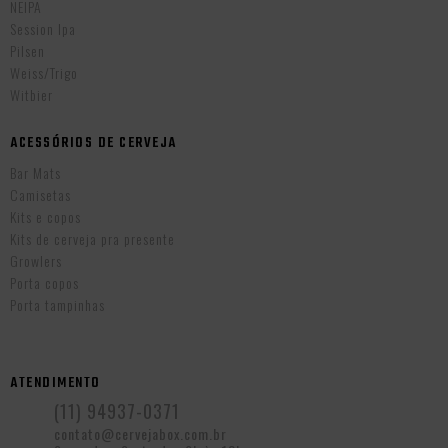
NEIPA
Session Ipa
Pilsen
Weiss/Trigo
Witbier
ACESSÓRIOS DE CERVEJA
Bar Mats
Camisetas
Kits e copos
Kits de cerveja pra presente
Growlers
Porta copos
Porta tampinhas
ATENDIMENTO
(11) 94937-0371
contato@cervejabox.com.br