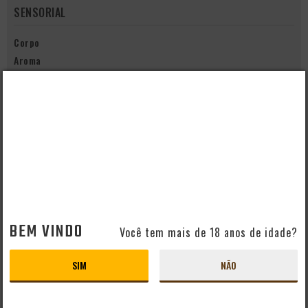
SENSORIAL
Corpo
Aroma
Cor
Amarela
COPO IDEAL
Weizen
O copo para as cervejas de trigo possui a boca larga devido a
intensidade aromática do estilo, e o tamanho para garantir que todo
o conteúdo da garrafa seja servido no mesmo copo, para
homogeinizar o fermento. A sua altura propicia a visualização das
bolh
BEM VINDO
Você tem mais de 18 anos de idade?
SIM
NÃO
QUEM VIU, VIU TAMBÉM