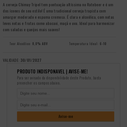
A cerveja Chimay Tripel tem pontuação altíssima no Ratebeer e é um
dos ícones de seu estilo! É uma tradicional cerveja trapista com
amargor moderado e espuma cremosa. É clara e alcoólica, com notas
leves notas e frutas como abacaxi, maçã e uva. Ideal para harmonizar
com saladas e queijos mais suaves!
Teor Alcoólico:
8,0% ABV
Temperatura Ideal:
6-10
VALIDADE:
30/01/2027
PRODUTO INDISPONÃ­VEL | AVISE-ME!
Para ser avisado da disponibilidade deste Produto, basta
preencher os campos abaixo.