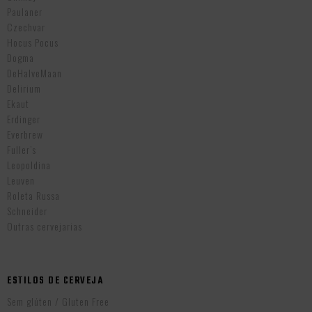
Paulaner
Czechvar
Hocus Pocus
Dogma
DeHalveMaan
Delirium
Ekaut
Erdinger
Everbrew
Fuller’s
Leopoldina
Leuven
Roleta Russa
Schneider
Outras cervejarias
ESTILOS DE CERVEJA
Sem glúten / Gluten Free