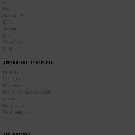
APA
IPA
Imperial IPA
NEIPA
Session Ipa
Pilsen
Weiss/Trigo
Witbier
ACESSÓRIOS DE CERVEJA
Bar Mats
Camisetas
Kits e copos
Kits de cerveja pra presente
Growlers
Porta copos
Porta tampinhas