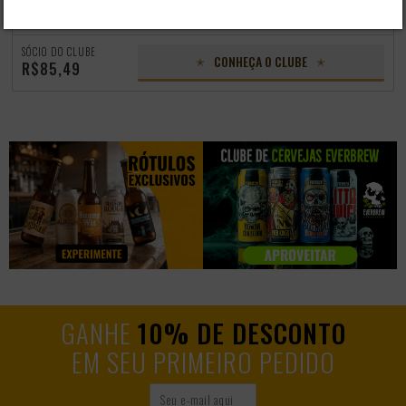
-
+
ADICIONAR
R$ 95,98
SÓCIO DO CLUBE
CONHEÇA O CLUBE
R$85,49
GANHE
10% DE DESCONTO
EM SEU PRIMEIRO PEDIDO