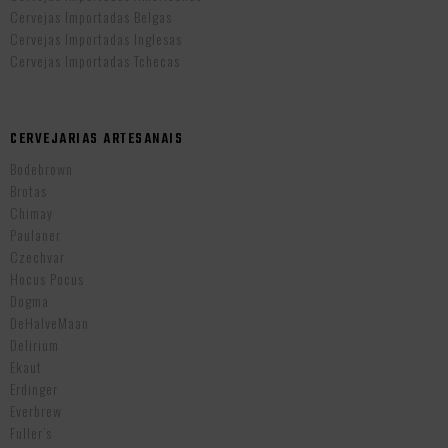
Cervejas Importadas Belgas
Cervejas Importadas Inglesas
Cervejas Importadas Tchecas
CERVEJARIAS ARTESANAIS
Bodebrown
Brotas
Chimay
Paulaner
Czechvar
Hocus Pocus
Dogma
DeHalveMaan
Delirium
Ekaut
Erdinger
Everbrew
Fuller’s