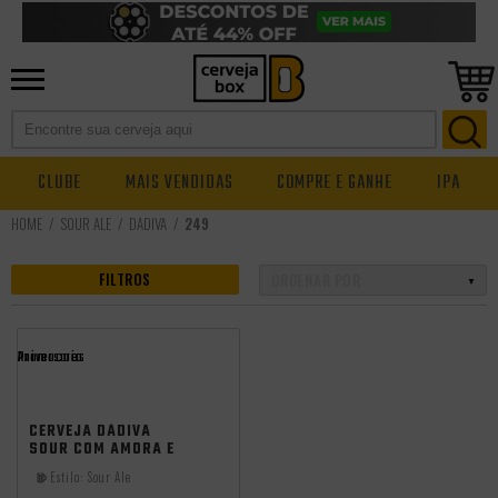
CLUBE
MAIS VENDIDAS
COMPRE E GANHE
IPA
SOUR ALE
DÁDIVA
249
FILTROS
Promocoes
Aniversario
CERVEJA DÁDIVA
SOUR COM AMORA E
TANGERINA SEM
Estilo:
Sour Ale
ÁLCOOL 310ML