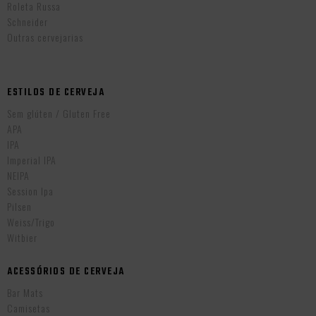
Roleta Russa
Schneider
Outras cervejarias
ESTILOS DE CERVEJA
Sem glúten / Gluten Free
APA
IPA
Imperial IPA
NEIPA
Session Ipa
Pilsen
Weiss/Trigo
Witbier
ACESSÓRIOS DE CERVEJA
Bar Mats
Camisetas