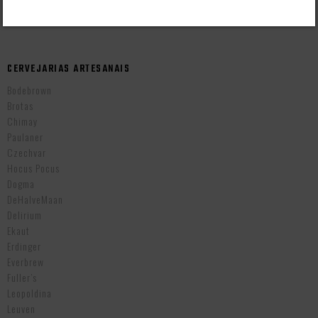
Cervejas Importadas Tchecas
CERVEJARIAS ARTESANAIS
Bodebrown
Brotas
Chimay
Paulaner
Czechvar
Hocus Pocus
Dogma
DeHalveMaan
Delirium
Ekaut
Erdinger
Everbrew
Fuller’s
Leopoldina
Leuven