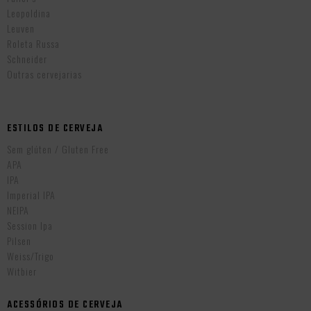
Leopoldina
Leuven
Roleta Russa
Schneider
Outras cervejarias
ESTILOS DE CERVEJA
Sem glúten / Gluten Free
APA
IPA
Imperial IPA
NEIPA
Session Ipa
Pilsen
Weiss/Trigo
Witbier
ACESSÓRIOS DE CERVEJA