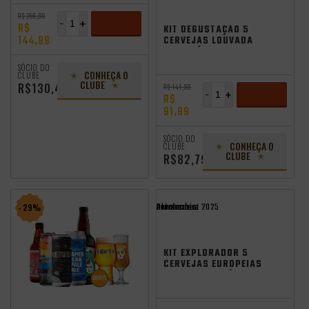
Promocoes
Aniversario
oktoberfest 2025
R$ 256,99
-
+
R$
KIT DEGUSTAÇÃO 5
144,99
CERVEJAS LOUVADA
SEM GLÚTEN + COPO
ADICIONAR
GRÁTIS
SÓCIO DO
CONHEÇA O
CLUBE
CLUBE
R$130,49
R$ 141,99
-
+
R$
91,99
ADICIONAR
SÓCIO DO
CONHEÇA O
CLUBE
CLUBE
R$82,79
Promocoes
Aniversario
oktoberfest 2025
- 29%
KIT EXPLORADOR 5
CERVEJAS EUROPEIAS
+ 2 COPOS GRÁTIS