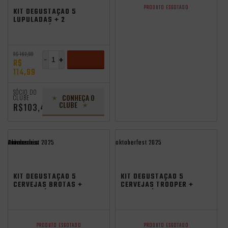
PRODUTO ESGOTADO
KIT DEGUSTAÇÃO 5
LUPULADAS + 2
COPOS GRÁTIS
R$ 162,99
-
+
R$
114,99
ADICIONAR
SÓCIO DO
CONHEÇA O
CLUBE
CLUBE
R$103,49
Promocoes
Aniversario
oktoberfest 2025
oktoberfest 2025
KIT DEGUSTAÇÃO 5
KIT DEGUSTAÇÃO 5
CERVEJAS BROTAS +
CERVEJAS TROOPER +
COPO GRÁTIS
COPO GRÁTIS
PRODUTO ESGOTADO
PRODUTO ESGOTADO