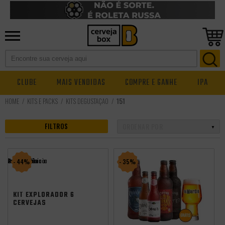
CLUBE
MAIS VENDIDAS
COMPRE E GANHE
IPA
KITS E PACKS
KITS DEGUSTAÇÃO
151
FILTROS
Promocoes
Aniversario
Saldão Junino
independência
- 44%
- 35%
KIT EXPLORADOR 6
CERVEJAS
ARTESANAIS + 3
COPOS GRÁTIS