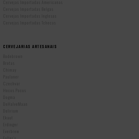
Cervejas Importadas Americanas
Cervejas Importadas Belgas
Cervejas Importadas Inglesas
Cervejas Importadas Tchecas
CERVEJARIAS ARTESANAIS
Bodebrown
Brotas
Chimay
Paulaner
Czechvar
Hocus Pocus
Dogma
DeHalveMaan
Delirium
Ekaut
Erdinger
Everbrew
Fuller’s