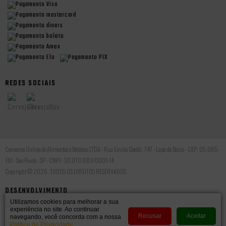
REDES SOCIAIS
Comercio Online de Alimentos e Bebidas LTDA - Rua Emilio Goeldi, 747 - Lapa de Baixo - CEP: 05.065-
110 - Sao Paulo - SP - CNPJ: 30.070.683/0001-14
Copyright © 2026, TODOS OS DIREITOS RESERVADOS.
DESENVOLVIMENTO
Utilizamos cookies para melhorar a sua
experiência no site. Ao continuar
Recusar
Aceitar
navegando, você concorda com a nossa
Política de Privacidade
.