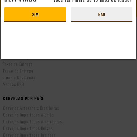
CADASTRAR
SIM
NÃO
AJUDA E SUPORTE
Perguntas Frequentes
Mapa do Site
Formas de Pagamento
Taxas de Entrega
Prazo de Entrega
Troca e Devolução
Vendas B2B
CERVEJAS POR PAÍS
Cervejas Artesanais Brasileiras
Cervejas Importadas Alemãs
Cervejas Importadas Americanas
Cervejas Importadas Belgas
Cervejas Importadas Inglesas