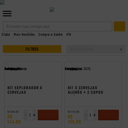
KITS E PACKS
KITS COM COPO GRÁTIS
182
Clube
Mais Vendidas
Compre e Ganhe
IPA
FILTROS
Promocoes
Aniversario
Saldão Junino
independência
Promocoes
Aniversario
oktoberfest 2025
- 44%
- 20%
KIT EXPLORADOR 6
KIT 5 CERVEJAS
CERVEJAS
ALEMÃS + 2 COPOS
ARTESANAIS + 3
GRÁTIS
COPOS GRÁTIS
R$ 256,99
R$ 170,99
-
+
-
+
R$
R$
144,99
135,99
ADICIONAR
ADICIONAR