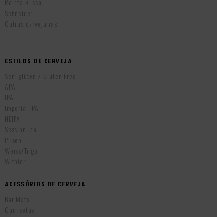
Roleta Russa
Schneider
Outras cervejarias
ESTILOS DE CERVEJA
Sem glúten / Gluten Free
APA
IPA
Imperial IPA
NEIPA
Session Ipa
Pilsen
Weiss/Trigo
Witbier
ACESSÓRIOS DE CERVEJA
Bar Mats
Camisetas