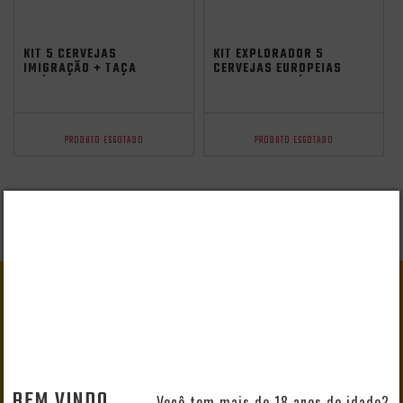
KIT 5 CERVEJAS
KIT EXPLORADOR 5
IMIGRAÇÃO + TAÇA
CERVEJAS EUROPEIAS
GRÁTIS
+ 2 COPOS GRÁTIS
PRODUTO ESGOTADO
PRODUTO ESGOTADO
GANHE
10% DE DESCONTO
EM SEU PRIMEIRO PEDIDO
BEM VINDO
Você tem mais de 18 anos de idade?