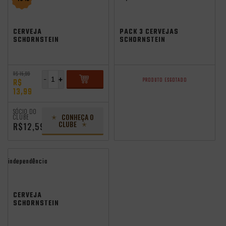
CERVEJA
PACK 3 CERVEJAS
SCHORNSTEIN
SCHORNSTEIN
WITBIER 355ML
WITBIER 355ML
R$ 15,99
-
+
PRODUTO ESGOTADO
R$
13,99
ADICIONAR
SÓCIO DO
CONHEÇA O
CLUBE
CLUBE
R$12,59
independência
CERVEJA
SCHORNSTEIN
WITBIER 500ML