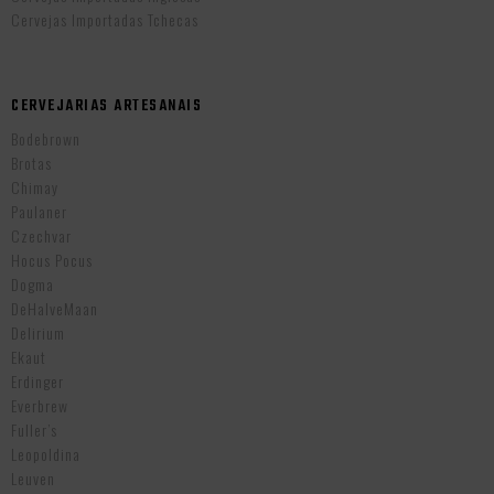
Cervejas Importadas Tchecas
CERVEJARIAS ARTESANAIS
Bodebrown
Brotas
Chimay
Paulaner
Czechvar
Hocus Pocus
Dogma
DeHalveMaan
Delirium
Ekaut
Erdinger
Everbrew
Fuller’s
Leopoldina
Leuven