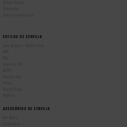
Roleta Russa
Schneider
Outras cervejarias
ESTILOS DE CERVEJA
Sem glúten / Gluten Free
APA
IPA
Imperial IPA
NEIPA
Session Ipa
Pilsen
Weiss/Trigo
Witbier
ACESSÓRIOS DE CERVEJA
Bar Mats
Camisetas