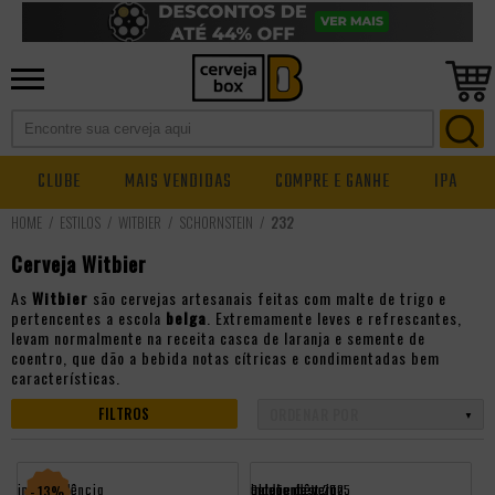
CLUBE
MAIS VENDIDAS
COMPRE E GANHE
IPA
ESTILOS
WITBIER
SCHORNSTEIN
232
Cerveja Witbier
As
Witbier
são cervejas artesanais feitas com malte de trigo e
pertencentes a escola
belga
. Extremamente leves e refrescantes,
levam normalmente na receita casca de laranja e semente de
coentro, que dão a bebida notas cítricas e condimentadas bem
características.
FILTROS
independência
independência
Saldão de Verão
oktoberfest 2025
- 13%