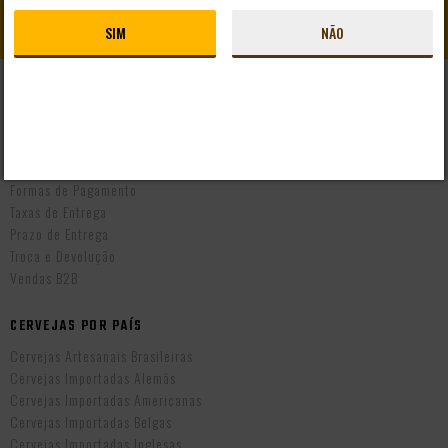
CADASTRAR
SIM
NÃO
AJUDA E SUPORTE
Perguntas Frequentes
Mapa do Site
Formas de Pagamento
Taxas de Entrega
Prazo de Entrega
Troca e Devolução
Vendas B2B
CERVEJAS POR PAÍS
Cervejas Artesanais Brasileiras
Cervejas Importadas Alemãs
Cervejas Importadas Americanas
Cervejas Importadas Belgas
Cervejas Importadas Inglesas