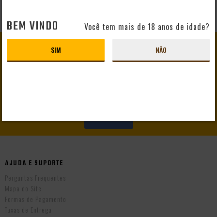
BEM VINDO
Você tem mais de 18 anos de idade?
GANHE
10% DE DESCONTO
SIM
NÃO
EM SEU PRIMEIRO PEDIDO
CADASTRAR
AJUDA E SUPORTE
Perguntas Frequentes
Mapa do Site
Formas de Pagamento
Taxas de Entrega