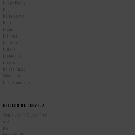
Hocus Pocus
Dogma
DeHalveMaan
Delirium
Ekaut
Erdinger
Everbrew
Fuller’s
Leopoldina
Leuven
Roleta Russa
Schneider
Outras cervejarias
ESTILOS DE CERVEJA
Sem glúten / Gluten Free
APA
IPA
Imperial IPA