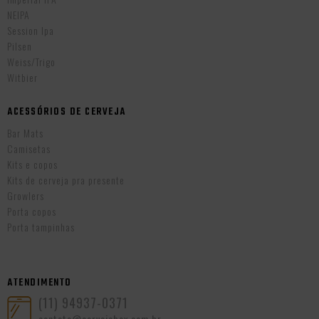
NEIPA
Session Ipa
Pilsen
Weiss/Trigo
Witbier
ACESSÓRIOS DE CERVEJA
Bar Mats
Camisetas
Kits e copos
Kits de cerveja pra presente
Growlers
Porta copos
Porta tampinhas
ATENDIMENTO
(11) 94937-0371
contato@cervejabox.com.br