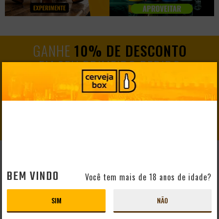
GANHE
10% DE DESCONTO
EM SEU PRIMEIRO PEDIDO
CADASTRAR
AJUDA E SUPORTE
BEM VINDO
Você tem mais de 18 anos de idade?
Perguntas Frequentes
Mapa do Site
SIM
NÃO
Formas de Pagamento
Taxas de Entrega