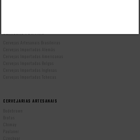
Prazo de Entrega
Troca e Devolução
Vendas B2B
CERVEJAS POR PAÍS
Cervejas Artesanais Brasileiras
Cervejas Importadas Alemãs
Cervejas Importadas Americanas
Cervejas Importadas Belgas
Cervejas Importadas Inglesas
Cervejas Importadas Tchecas
CERVEJARIAS ARTESANAIS
Bodebrown
Brotas
Chimay
Paulaner
Czechvar