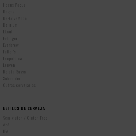
Hocus Pocus
Dogma
DeHalveMaan
Delirium
Ekaut
Erdinger
Everbrew
Fuller’s
Leopoldina
Leuven
Roleta Russa
Schneider
Outras cervejarias
ESTILOS DE CERVEJA
Sem glúten / Gluten Free
APA
IPA