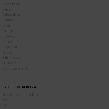
Hocus Pocus
Dogma
DeHalveMaan
Delirium
Ekaut
Erdinger
Everbrew
Fuller’s
Leopoldina
Leuven
Roleta Russa
Schneider
Outras cervejarias
ESTILOS DE CERVEJA
Sem glúten / Gluten Free
APA
IPA