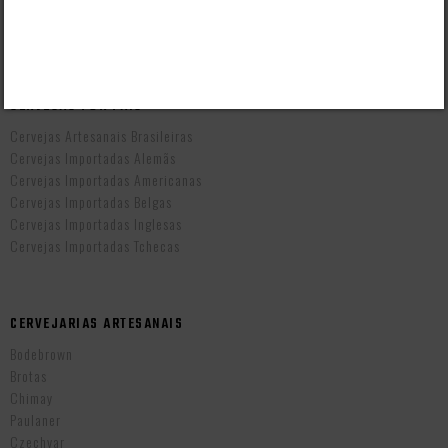
Prazo de Entrega
Troca e Devolução
Vendas B2B
CERVEJAS POR PAÍS
Cervejas Artesanais Brasileiras
Cervejas Importadas Alemãs
Cervejas Importadas Americanas
Cervejas Importadas Belgas
Cervejas Importadas Inglesas
Cervejas Importadas Tchecas
CERVEJARIAS ARTESANAIS
Bodebrown
Brotas
Chimay
Paulaner
Czechvar