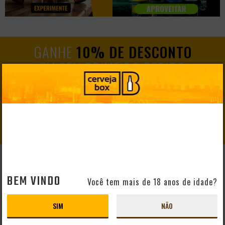
GANHE
10% DE DESCONTO
EM SEU PRIMEIRO PEDIDO
CADASTRAR
AJUDA E SUPORTE
BEM VINDO
Você tem mais de 18 anos de idade?
Perguntas Frequentes
Mapa do Site
SIM
NÃO
Formas de Pagamento
Taxas de Entrega