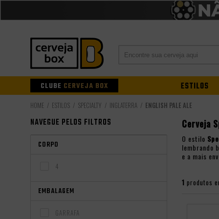
CLUBE
CERVEJA BOX
ESTILOS
ESTILOS
SPECIALTY
INGLATERRA
ENGLISH PALE ALE
NAVEGUE PELOS FILTROS
Cerveja S
O estilo
Spe
CORPO
lembrando b
e a mais env
4
1
produtos e
EMBALAGEM
GARRAFA