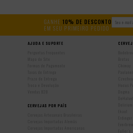
GANHE
10% DE DESCONTO
EM SEU PRIMEIRO PEDIDO
AJUDA E SUPORTE
CERVEJ
Perguntas Frequentes
Bodebro
Mapa do Site
Brotas
Formas de Pagamento
Chimay
Taxas de Entrega
Paulane
Prazo de Entrega
Czechva
Troca e Devolução
Hocus P
Vendas B2B
Dogma
DeHalv
Delirium
CERVEJAS POR PAÍS
Ekaut
Cervejas Artesanais Brasileiras
Erdinger
Cervejas Importadas Alemãs
Everbre
Cervejas Importadas Americanas
Fuller’s