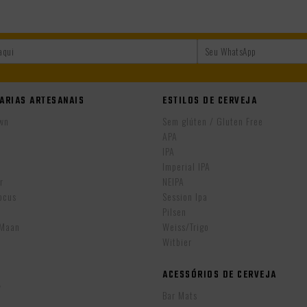
ARIAS ARTESANAIS
ESTILOS DE CERVEJA
wn
Sem glúten / Gluten Free
APA
IPA
r
Imperial IPA
r
NEIPA
ocus
Session Ipa
Pilsen
eMaan
Weiss/Trigo
Witbier
ACESSÓRIOS DE CERVEJA
w
Bar Mats