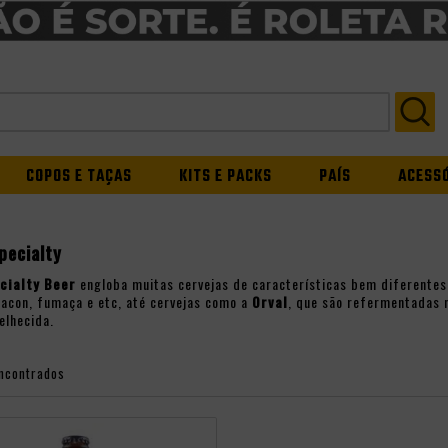
COPOS E TAÇAS
KITS E PACKS
PAÍS
ACESS
pecialty
cialty Beer
engloba muitas cervejas de características bem diferente
acon, fumaça e etc, até cervejas como a
Orval
, que são refermentadas 
elhecida.
ncontrados