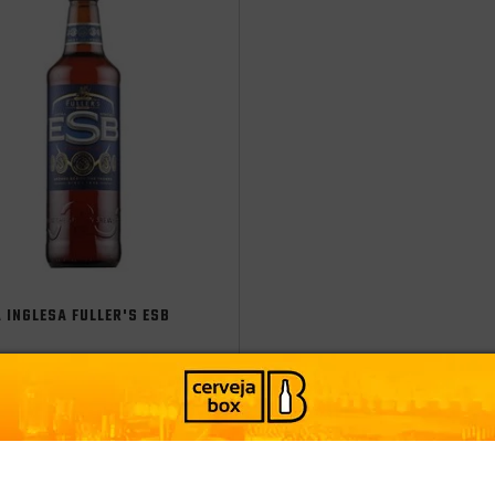
 INGLESA FULLER'S ESB
Inglaterra
Estilo:
Extra Special Bitter
PRODUTO ESGOTADO