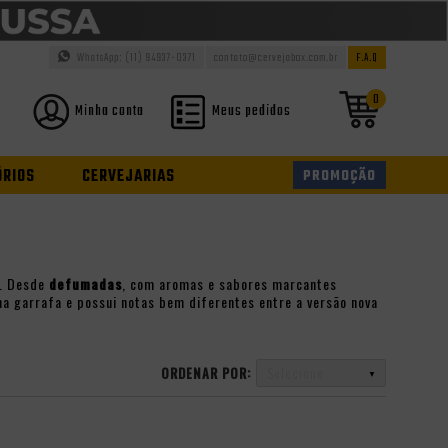
WhatsApp: (11) 94937-0371
contato@cervejabox.com.br
F.A.Q
0
Minha conta
Meus pedidos
ÓRIOS
CERVEJARIAS
PROMOÇÃO
s. Desde
defumadas
, com aromas e sabores marcantes
na garrafa e possui notas bem diferentes entre a versão nova
ORDENAR POR:
Selecione