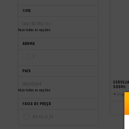
TIPO
ENGLISH PALE ALE
Veja todas as opções
AROMA
3
PAÍS
CERVEJA
INGLATERRA
500ML
Veja todas as opções
Origem:
FAIXA DE PREÇO
ATÉ R$ 14,99