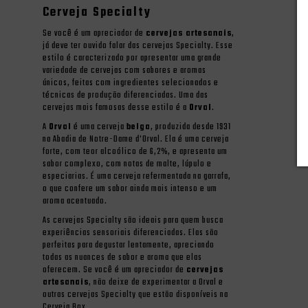
Cerveja Specialty
Se você é um apreciador de
cervejas artesanais
,
já deve ter ouvido falar das cervejas Specialty. Esse
estilo é caracterizado por apresentar uma grande
variedade de cervejas com sabores e aromas
únicos, feitas com ingredientes selecionados e
técnicas de produção diferenciadas. Uma das
cervejas mais famosas desse estilo é a
Orval
.
A
Orval
é uma cerveja
belga
, produzida desde 1931
na Abadia de Notre-Dame d'Orval. Ela é uma cerveja
forte, com teor alcoólico de 6,2%, e apresenta um
sabor complexo, com notas de malte, lúpulo e
especiarias. É uma cerveja refermentada na garrafa,
o que confere um sabor ainda mais intenso e um
aroma acentuado.
As cervejas Specialty são ideais para quem busca
experiências sensoriais diferenciadas. Elas são
perfeitas para degustar lentamente, apreciando
todas as nuances de sabor e aroma que elas
oferecem. Se você é um apreciador de
cervejas
artesanais
, não deixe de experimentar a Orval e
outras cervejas Specialty que estão disponíveis na
Cerveja Box.