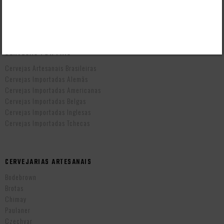
Prazo de Entrega
Troca e Devolução
Vendas B2B
CERVEJAS POR PAÍS
Cervejas Artesanais Brasileiras
Cervejas Importadas Alemãs
Cervejas Importadas Americanas
Cervejas Importadas Belgas
Cervejas Importadas Inglesas
Cervejas Importadas Tchecas
CERVEJARIAS ARTESANAIS
Bodebrown
Brotas
Chimay
Paulaner
Czechvar