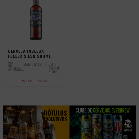
CERVEJA INGLESA
FULLER'S ESB 500ML
Inglaterra
Estilo:
Extra
Origem:
Special
Bitter
PRODUTO ESGOTADO