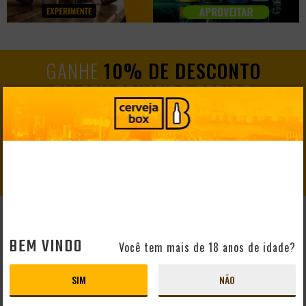
GANHE
10% DE DESCONTO
EM SEU PRIMEIRO PEDIDO
CADASTRAR
AJUDA E SUPORTE
BEM VINDO
Você tem mais de 18 anos de idade?
Perguntas Frequentes
Mapa do Site
SIM
NÃO
Formas de Pagamento
Taxas de Entrega