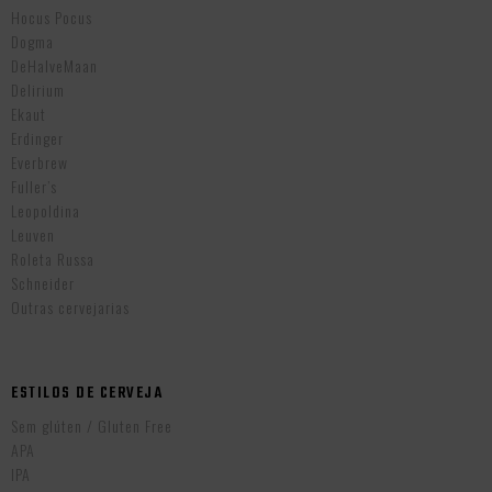
Hocus Pocus
Dogma
DeHalveMaan
Delirium
Ekaut
Erdinger
Everbrew
Fuller’s
Leopoldina
Leuven
Roleta Russa
Schneider
Outras cervejarias
ESTILOS DE CERVEJA
Sem glúten / Gluten Free
APA
IPA