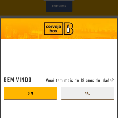
CADASTRAR
AJUDA E SUPORTE
Perguntas Frequentes
Mapa do Site
Formas de Pagamento
Taxas de Entrega
Prazo de Entrega
Troca e Devolução
Vendas B2B
BEM VINDO
Você tem mais de 18 anos de idade?
CERVEJAS POR PAÍS
SIM
NÃO
Cervejas Artesanais Brasileiras
Cervejas Importadas Alemãs
Cervejas Importadas Americanas
Cervejas Importadas Belgas
Cervejas Importadas Inglesas