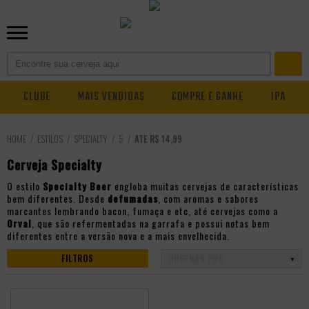
CLUBE
MAIS VENDIDAS
COMPRE E GANHE
IPA
ESTILOS
SPECIALTY
5
ATÉ R$ 14,99
Cerveja Specialty
O estilo
Specialty Beer
engloba muitas cervejas de características
bem diferentes. Desde
defumadas
, com aromas e sabores
marcantes lembrando bacon, fumaça e etc, até cervejas como a
Orval
, que são refermentadas na garrafa e possui notas bem
diferentes entre a versão nova e a mais envelhecida.
FILTROS