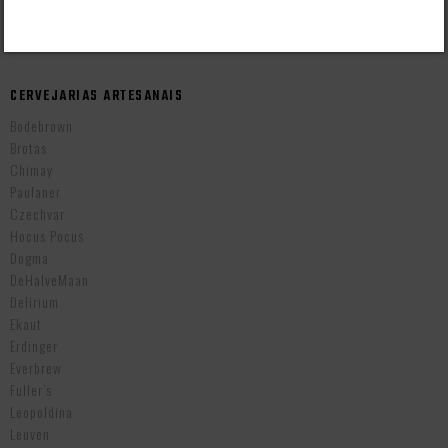
Cervejas Importadas Tchecas
CERVEJARIAS ARTESANAIS
Bodebrown
Brotas
Chimay
Paulaner
Czechvar
Hocus Pocus
Dogma
DeHalveMaan
Delirium
Ekaut
Erdinger
Everbrew
Fuller’s
Leopoldina
Leuven