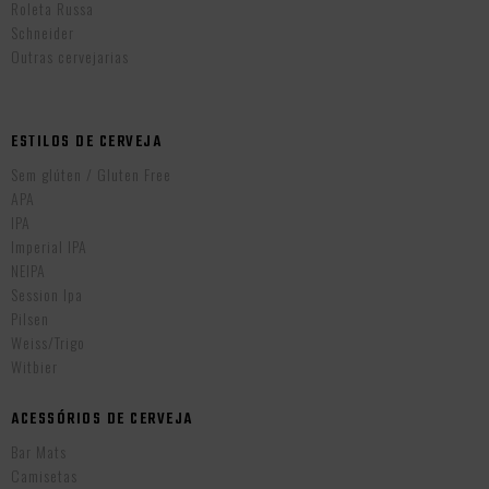
Roleta Russa
Schneider
Outras cervejarias
ESTILOS DE CERVEJA
Sem glúten / Gluten Free
APA
IPA
Imperial IPA
NEIPA
Session Ipa
Pilsen
Weiss/Trigo
Witbier
ACESSÓRIOS DE CERVEJA
Bar Mats
Camisetas