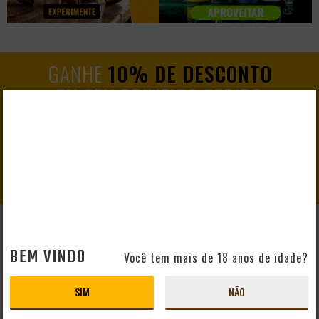
GANHE
10% DE DESCONTO
EM SEU PRIMEIRO PEDIDO
CADASTRAR
AJUDA E SUPORTE
BEM VINDO
Você tem mais de 18 anos de idade?
Perguntas Frequentes
Mapa do Site
SIM
NÃO
Formas de Pagamento
Taxas de Entrega