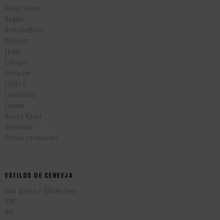
Hocus Pocus
Dogma
DeHalveMaan
Delirium
Ekaut
Erdinger
Everbrew
Fuller’s
Leopoldina
Leuven
Roleta Russa
Schneider
Outras cervejarias
ESTILOS DE CERVEJA
Sem glúten / Gluten Free
APA
IPA