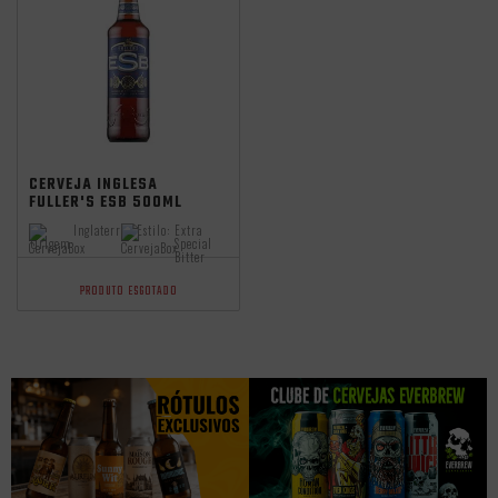
CERVEJA INGLESA
FULLER'S ESB 500ML
Inglaterra
Estilo:
Extra
Origem:
Special
Bitter
PRODUTO ESGOTADO