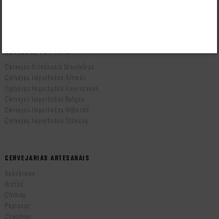
Prazo de Entrega
Troca e Devolução
Vendas B2B
CERVEJAS POR PAÍS
Cervejas Artesanais Brasileiras
Cervejas Importadas Alemãs
Cervejas Importadas Americanas
Cervejas Importadas Belgas
Cervejas Importadas Inglesas
Cervejas Importadas Tchecas
CERVEJARIAS ARTESANAIS
Bodebrown
Brotas
Chimay
Paulaner
Czechvar