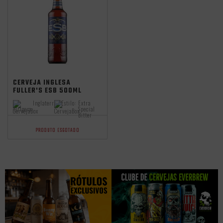
CERVEJA INGLESA
FULLER'S ESB 500ML
Inglaterra
Estilo:
Extra
Origem:
Special
Bitter
PRODUTO ESGOTADO