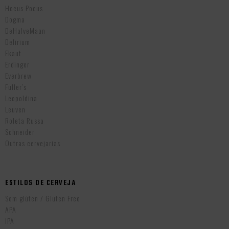
Hocus Pocus
Dogma
DeHalveMaan
Delirium
Ekaut
Erdinger
Everbrew
Fuller’s
Leopoldina
Leuven
Roleta Russa
Schneider
Outras cervejarias
ESTILOS DE CERVEJA
Sem glúten / Gluten Free
APA
IPA