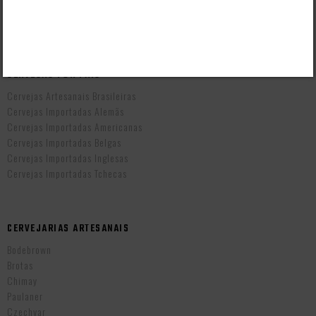
Prazo de Entrega
Troca e Devolução
Vendas B2B
CERVEJAS POR PAÍS
Cervejas Artesanais Brasileiras
Cervejas Importadas Alemãs
Cervejas Importadas Americanas
Cervejas Importadas Belgas
Cervejas Importadas Inglesas
Cervejas Importadas Tchecas
CERVEJARIAS ARTESANAIS
Bodebrown
Brotas
Chimay
Paulaner
Czechvar