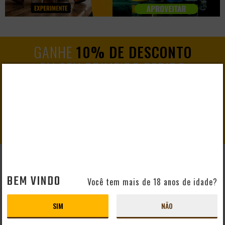
GANHE
10% DE DESCONTO
EM SEU PRIMEIRO PEDIDO
CADASTRAR
AJUDA E SUPORTE
BEM VINDO
Você tem mais de 18 anos de idade?
Perguntas Frequentes
Mapa do Site
SIM
NÃO
Formas de Pagamento
Taxas de Entrega