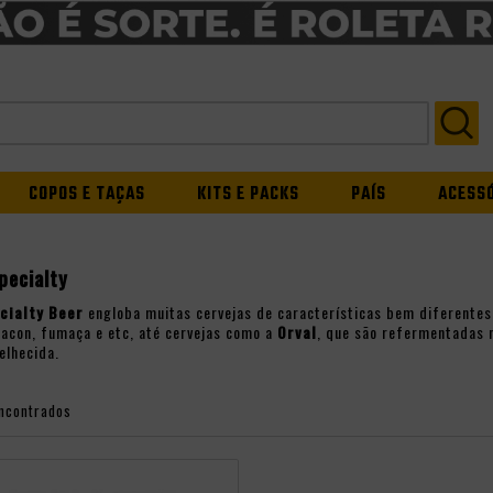
COPOS E TAÇAS
KITS E PACKS
PAÍS
ACESS
pecialty
cialty Beer
engloba muitas cervejas de características bem diferente
acon, fumaça e etc, até cervejas como a
Orval
, que são refermentadas 
elhecida.
ncontrados