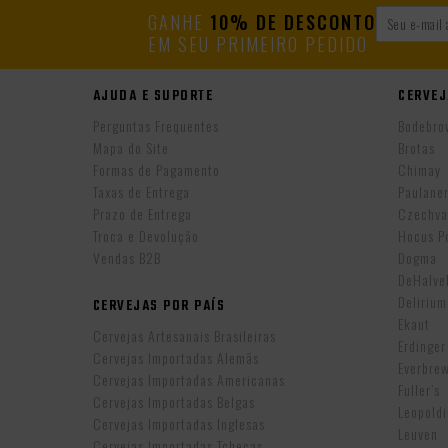
GANHE
10% DE DESCONTO
EM SEU PRIMEIRO PEDIDO
AJUDA E SUPORTE
CERVEJ
Perguntas Frequentes
Bodebro
Mapa do Site
Brotas
Formas de Pagamento
Chimay
Taxas de Entrega
Paulane
Prazo de Entrega
Czechva
Troca e Devolução
Hocus P
Vendas B2B
Dogma
DeHalv
Delirium
CERVEJAS POR PAÍS
Ekaut
Cervejas Artesanais Brasileiras
Erdinger
Cervejas Importadas Alemãs
Everbre
Cervejas Importadas Americanas
Fuller’s
Cervejas Importadas Belgas
Leopold
Cervejas Importadas Inglesas
Leuven
Cervejas Importadas Tchecas