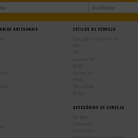
ARIAS ARTESANAIS
ESTILOS DE CERVEJA
wn
Sem glúten / Gluten Free
APA
IPA
r
Imperial IPA
r
NEIPA
ocus
Session Ipa
Pilsen
eMaan
Weiss/Trigo
Witbier
ACESSÓRIOS DE CERVEJA
w
Bar Mats
Camisetas
ina
Kits e copos
Kits de cerveja pra presente