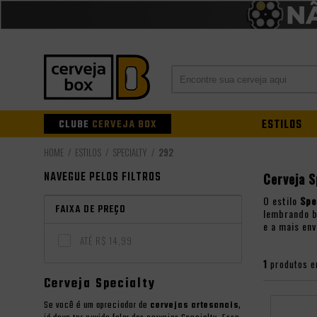
CLUBE
CERVEJA BOX
ESTILOS
ESTILOS
SPECIALTY
292
NAVEGUE PELOS FILTROS
Cerveja S
O estilo
Spe
FAIXA DE PREÇO
lembrando b
e a mais env
ATÉ R$ 14,99
1
produtos e
Cerveja Specialty
Se você é um apreciador de
cervejas artesanais
,