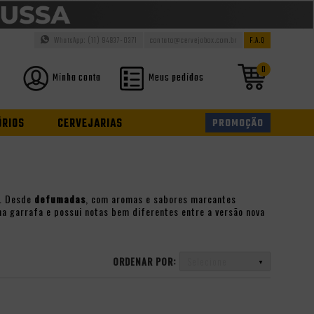
WhatsApp: (11) 94937-0371
contato@cervejabox.com.br
F.A.Q
0
Minha conta
Meus pedidos
ÓRIOS
CERVEJARIAS
PROMOÇÃO
s. Desde
defumadas
, com aromas e sabores marcantes
na garrafa e possui notas bem diferentes entre a versão nova
ORDENAR POR:
Selecione