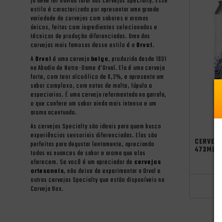
já deve ter ouvido falar das cervejas Specialty. Esse
estilo é caracterizado por apresentar uma grande
variedade de cervejas com sabores e aromas
únicos, feitas com ingredientes selecionados e
técnicas de produção diferenciadas. Uma das
cervejas mais famosas desse estilo é a
Orval
.
A
Orval
é uma cerveja
belga
, produzida desde 1931
na Abadia de Notre-Dame d'Orval. Ela é uma cerveja
forte, com teor alcoólico de 6,2%, e apresenta um
sabor complexo, com notas de malte, lúpulo e
especiarias. É uma cerveja refermentada na garrafa,
o que confere um sabor ainda mais intenso e um
aroma acentuado.
As cervejas Specialty são ideais para quem busca
Seleção MA
experiências sensoriais diferenciadas. Elas são
CERVEJA
perfeitas para degustar lentamente, apreciando
473ML
todas as nuances de sabor e aroma que elas
oferecem. Se você é um apreciador de
cervejas
artesanais
, não deixe de experimentar a Orval e
outras cervejas Specialty que estão disponíveis na
Cerveja Box.