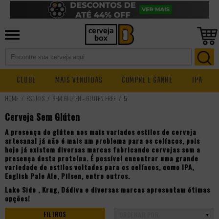
CLUBE
MAIS VENDIDAS
COMPRE E GANHE
IPA
ESTILOS
SEM GLÚTEN - GLUTEN FREE
5
Cerveja Sem Glúten
A presença do glúten nos mais variados estilos de
cerveja
artesanal
já não é mais um problema para os celíacos, pois
hoje já existem diversas marcas fabricando cervejas sem a
presença desta proteína. É possível encontrar uma grande
variedade de estilos voltados para os celíacos, como
IPA
,
English Pale Ale
,
Pilsen
, entre outros.
Lake Side
,
Krug
,
Dádiva
e diversas marcas apresentam ótimas
opções!
FILTROS