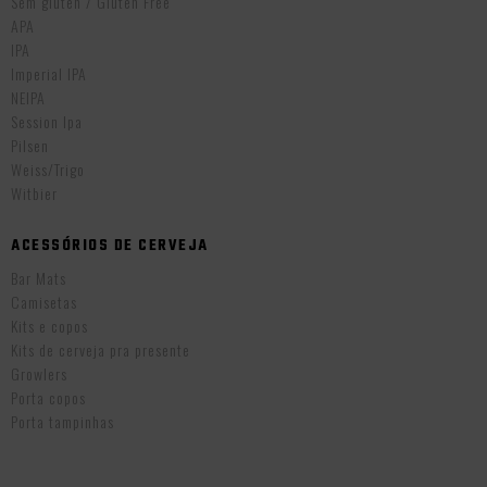
Sem glúten / Gluten Free
APA
IPA
Imperial IPA
NEIPA
Session Ipa
Pilsen
Weiss/Trigo
Witbier
ACESSÓRIOS DE CERVEJA
Bar Mats
Camisetas
Kits e copos
Kits de cerveja pra presente
Growlers
Porta copos
Porta tampinhas