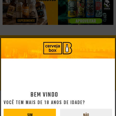
GANHE
10% DE DESCONTO
EM SEU PRIMEIRO PEDIDO
CADASTRAR
BEM VINDO
VOCÊ TEM MAIS DE 18 ANOS DE IDADE?
AJUDA E SUPORTE
Perguntas Frequentes
SIM
NÃO