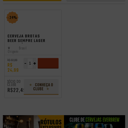
- 24%
CERVEJA BROTAS
BEER SEMPRE LAGER
SEM GLÚTEN 500ML
Brasil
Origem:
R$ 32,99
-
+
R$
24,99
ADICIONAR
SÓCIO DO
CONHEÇA O
CLUBE
CLUBE
R$22,49