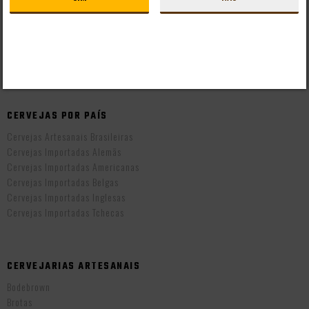
Mapa do Site
Formas de Pagamento
Taxas de Entrega
Prazo de Entrega
Troca e Devolução
Vendas B2B
CERVEJAS POR PAÍS
Cervejas Artesanais Brasileiras
Cervejas Importadas Alemãs
Cervejas Importadas Americanas
Cervejas Importadas Belgas
Cervejas Importadas Inglesas
Cervejas Importadas Tchecas
CERVEJARIAS ARTESANAIS
Bodebrown
Brotas