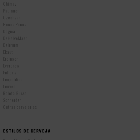
Chimay
Paulaner
Czechvar
Hocus Pocus
Dogma
DeHalveMaan
Delirium
Ekaut
Erdinger
Everbrew
Fuller’s
Leopoldina
Leuven
Roleta Russa
Schneider
Outras cervejarias
ESTILOS DE CERVEJA