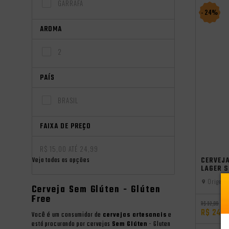
GARRAFA
- 24%
AROMA
2
PAÍS
BRASIL
FAIXA DE PREÇO
R$ 15,00 ATÉ 24,99
Veja todas as opções
CERVEJ
LAGER 
Origem:
Cerveja Sem Glúten - Glúten
Free
R$ 32,99
R$ 24,9
Você é um consumidor de
cervejas artesanais
e
está procurando por cervejas
Sem Glúten
- Gluten