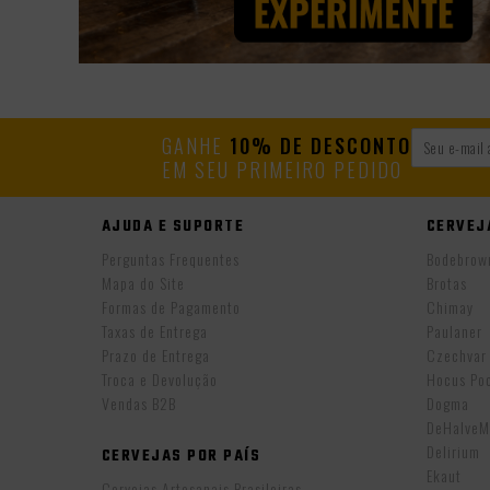
GANHE
10% DE DESCONTO
EM SEU PRIMEIRO PEDIDO
AJUDA E SUPORTE
CERVEJ
Perguntas Frequentes
Bodebrow
Mapa do Site
Brotas
Formas de Pagamento
Chimay
Taxas de Entrega
Paulaner
Prazo de Entrega
Czechvar
Troca e Devolução
Hocus Po
Vendas B2B
Dogma
DeHalveM
Delirium
CERVEJAS POR PAÍS
Ekaut
Cervejas Artesanais Brasileiras