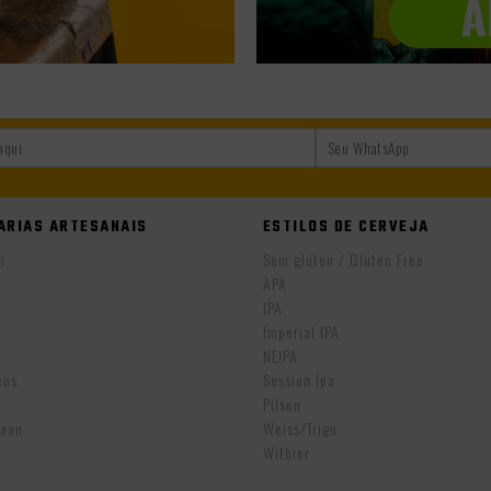
ARIAS ARTESANAIS
ESTILOS DE CERVEJA
n
Sem glúten / Gluten Free
APA
IPA
Imperial IPA
NEIPA
cus
Session Ipa
Pilsen
aan
Weiss/Trigo
Witbier