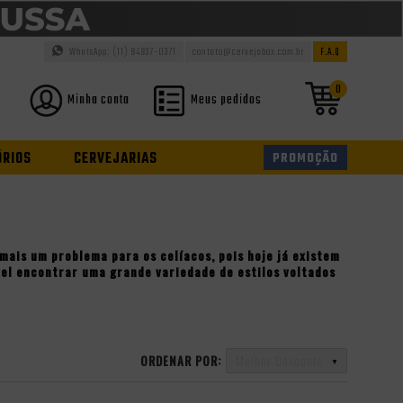
WhatsApp: (11) 94937-0371
contato@cervejabox.com.br
F.A.Q
0
Minha conta
Meus pedidos
ÓRIOS
CERVEJARIAS
PROMOÇÃO
mais um problema para os celíacos, pois hoje já existem
vel encontrar uma grande variedade de estilos voltados
ORDENAR POR:
Melhor Desconto