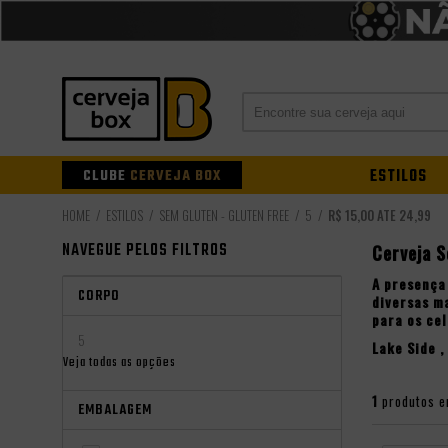
CLUBE
CERVEJA BOX
ESTILOS
ESTILOS
SEM GLÚTEN - GLUTEN FREE
5
R$ 15,00 ATÉ 24,99
NAVEGUE PELOS FILTROS
Cerveja 
A presença
CORPO
diversas m
para os ce
5
Lake Side
,
Veja todas as opções
1
produtos e
EMBALAGEM