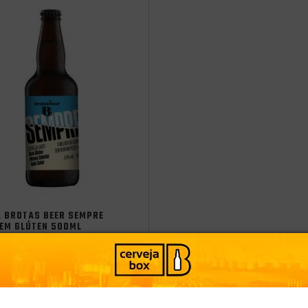
A BROTAS BEER SEMPRE
SEM GLÚTEN 500ML
Brasil
-
+
ADICIONAR
9