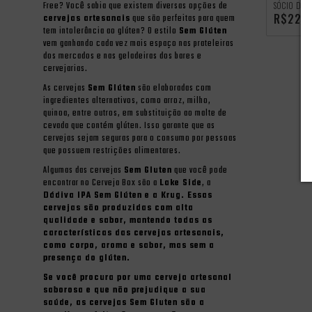
Free? Você sabia que existem diversas opções de
SÓCIO DO 
R$22,
cervejas artesanais
que são perfeitas para quem
tem intolerância ao glúten? O estilo
Sem Glúten
vem ganhando cada vez mais espaço nas prateleiras
dos mercados e nas geladeiras dos bares e
cervejarias.
As cervejas
Sem Glúten
são elaboradas com
ingredientes alternativos, como arroz, milho,
quinoa, entre outros, em substituição ao malte de
cevada que contém glúten. Isso garante que as
cervejas sejam seguras para o consumo por pessoas
que possuem restrições alimentares.
Algumas das cervejas
Sem Gluten
que você pode
encontrar no Cerveja Box são a
Lake Side
, a
Dádiva IPA Sem Glúten e a
Krug
. Essas
cervejas são produzidas com alta
qualidade e sabor, mantendo todas as
características das
cervejas artesanais
,
como corpo, aroma e sabor, mas sem a
presença do glúten.
Se você procura por uma
cerveja artesanal
saborosa e que não prejudique a sua
saúde, as cervejas
Sem Gluten
são a