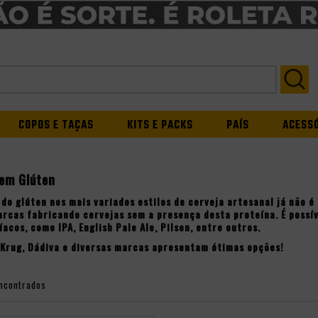
COPOS E TAÇAS
KITS E PACKS
PAÍS
ACESS
Sem Glúten
 do glúten nos mais variados estilos de
cerveja artesanal
já não é 
arcas fabricando cervejas sem a presença desta proteína. É possí
líacos, como
IPA
,
English Pale Ale
,
Pilsen
, entre outros.
Krug
,
Dádiva
e diversas marcas apresentam ótimas opções!
ncontrados