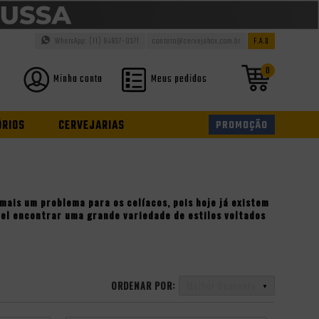
WhatsApp: (11) 94937-0371
contato@cervejabox.com.br
F.A.Q
0
Minha conta
Meus pedidos
ÓRIOS
CERVEJARIAS
PROMOÇÃO
mais um problema para os celíacos, pois hoje já existem
vel encontrar uma grande variedade de estilos voltados
ORDENAR POR:
Melhor Desconto