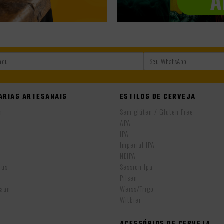
ARIAS ARTESANAIS
ESTILOS DE CERVEJA
n
Sem glúten / Gluten Free
APA
IPA
Imperial IPA
NEIPA
cus
Session Ipa
Pilsen
aan
Weiss/Trigo
Witbier