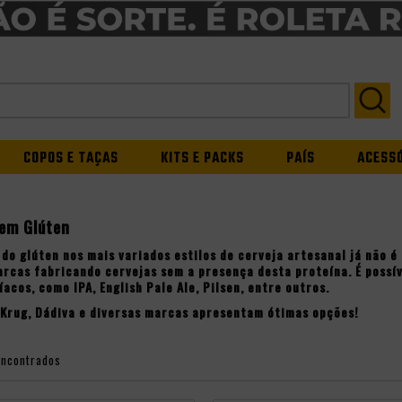
COPOS E TAÇAS
KITS E PACKS
PAÍS
ACESS
Sem Glúten
 do glúten nos mais variados estilos de
cerveja artesanal
já não é 
arcas fabricando cervejas sem a presença desta proteína. É possí
líacos, como
IPA
,
English Pale Ale
,
Pilsen
, entre outros.
Krug
,
Dádiva
e diversas marcas apresentam ótimas opções!
encontrados