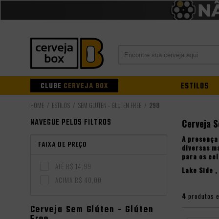
CLUBE
CERVEJA BOX
ESTILOS
ESTILOS
SEM GLÚTEN - GLUTEN FREE
298
NAVEGUE PELOS FILTROS
Cerveja 
A presença
FAIXA DE PREÇO
diversas m
para os ce
ATÉ R$ 14,99
Lake Side
,
ACIMA R$ 40,00
4
produtos 
Cerveja Sem Glúten - Glúten