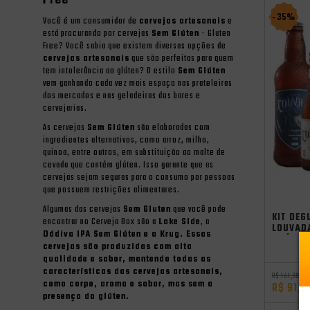
Free
- 35%
Você é um consumidor de
cervejas artesanais
e
está procurando por cervejas
Sem Glúten
- Gluten
Free? Você sabia que existem diversas opções de
cervejas artesanais
que são perfeitas para quem
tem intolerância ao glúten? O estilo
Sem Glúten
vem ganhando cada vez mais espaço nas prateleiras
dos mercados e nas geladeiras dos bares e
cervejarias.
As cervejas
Sem Glúten
são elaboradas com
ingredientes alternativos, como arroz, milho,
quinoa, entre outros, em substituição ao malte de
cevada que contém glúten. Isso garante que as
cervejas sejam seguras para o consumo por pessoas
que possuem restrições alimentares.
Promocoe
Aniversari
oktoberfe
Algumas das cervejas
Sem Gluten
que você pode
KIT DEG
encontrar no Cerveja Box são a
Lake Side
, a
LOUVAD
Dádiva IPA Sem Glúten e a
Krug
. Essas
GRÁTIS
cervejas são produzidas com alta
qualidade e sabor, mantendo todas as
características das
cervejas artesanais
,
R$ 141,99
como corpo, aroma e sabor, mas sem a
R$ 91,9
presença do glúten.