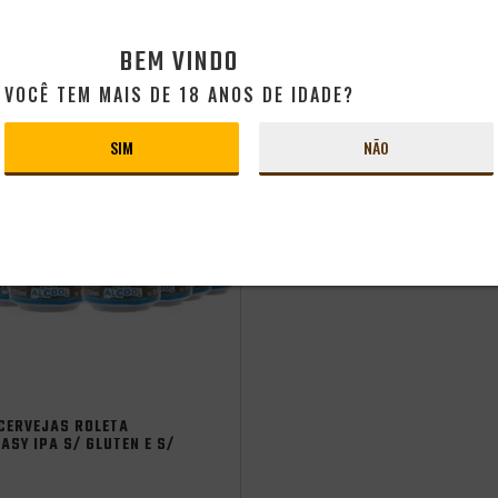
CLUBE
SÓCIO DO CLUBE
CONHEÇA O CLUBE
CONHEÇA O C
79
R$76,49
BEM VINDO
VOCÊ TEM MAIS DE 18 ANOS DE IDADE?
SIM
NÃO
 Verão
st 2025
CERVEJAS ROLETA
ASY IPA S/ GLUTEN E S/
 350ML