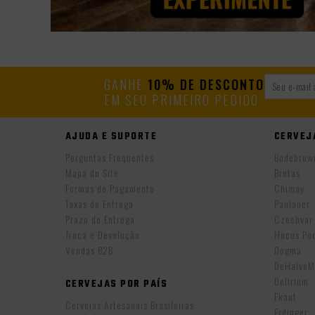
GANHE
10% DE DESCONTO
EM SEU PRIMEIRO PEDIDO
AJUDA E SUPORTE
CERVEJ
Perguntas Frequentes
Bodebrow
Mapa do Site
Brotas
Formas de Pagamento
Chimay
Taxas de Entrega
Paulaner
Prazo de Entrega
Czechvar
Troca e Devolução
Hocus Po
Vendas B2B
Dogma
DeHalveM
Delirium
CERVEJAS POR PAÍS
Ekaut
Cervejas Artesanais Brasileiras
Erdinger