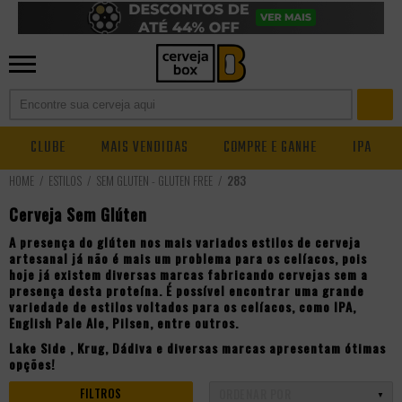
CLUBE
MAIS VENDIDAS
COMPRE E GANHE
IPA
ESTILOS
SEM GLÚTEN - GLUTEN FREE
283
Cerveja Sem Glúten
A presença do glúten nos mais variados estilos de
cerveja
artesanal
já não é mais um problema para os celíacos, pois
hoje já existem diversas marcas fabricando cervejas sem a
presença desta proteína. É possível encontrar uma grande
variedade de estilos voltados para os celíacos, como
IPA
,
English Pale Ale
,
Pilsen
, entre outros.
Lake Side
,
Krug
,
Dádiva
e diversas marcas apresentam ótimas
opções!
FILTROS