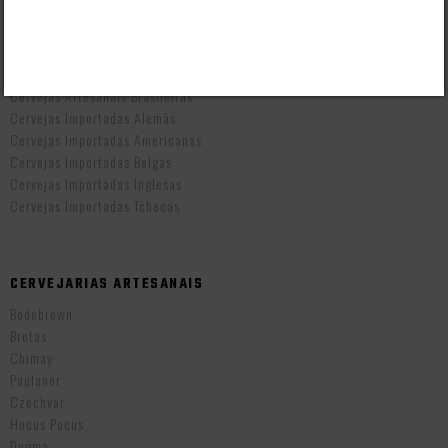
Vendas B2B
CERVEJAS POR PAÍS
Cervejas Artesanais Brasileiras
Cervejas Importadas Alemãs
Cervejas Importadas Americanas
Cervejas Importadas Belgas
Cervejas Importadas Inglesas
Cervejas Importadas Tchecas
CERVEJARIAS ARTESANAIS
Bodebrown
Brotas
Chimay
Paulaner
Czechvar
Hocus Pocus
Dogma