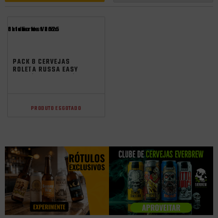
Saldão de Verão
oktoberfest 2025
PACK 8 CERVEJAS
ROLETA RUSSA EASY
IPA S/ GLUTEN E S/
ÁLCOOL 350ML
PRODUTO ESGOTADO