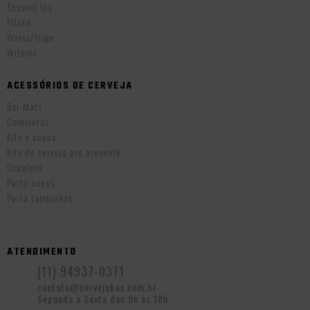
Session Ipa
Pilsen
Weiss/Trigo
Witbier
ACESSÓRIOS DE CERVEJA
Bar Mats
Camisetas
Kits e copos
Kits de cerveja pra presente
Growlers
Porta copos
Porta tampinhas
ATENDIMENTO
(11) 94937-0371
contato@cervejabox.com.br
Segunda a Sexta das 9h às 18h