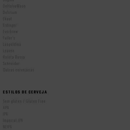
DeHalveMaan
Delirium
Ekaut
Erdinger
Everbrew
Fuller’s
Leopoldina
Leuven
Roleta Russa
Schneider
Outras cervejarias
ESTILOS DE CERVEJA
Sem glúten / Gluten Free
APA
IPA
Imperial IPA
NEIPA