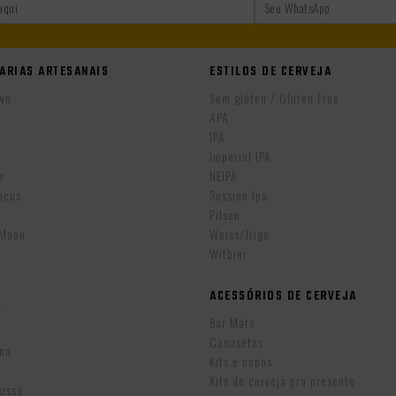
ARIAS ARTESANAIS
ESTILOS DE CERVEJA
wn
Sem glúten / Gluten Free
APA
IPA
r
Imperial IPA
r
NEIPA
ocus
Session Ipa
Pilsen
eMaan
Weiss/Trigo
Witbier
ACESSÓRIOS DE CERVEJA
w
Bar Mats
Camisetas
ina
Kits e copos
Kits de cerveja pra presente
Russa