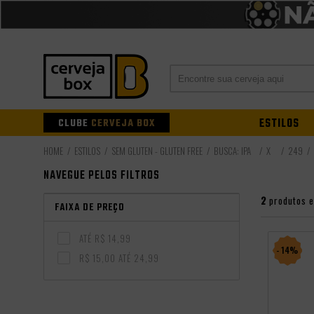
CLUBE
CERVEJA BOX
ESTILOS
ESTILOS
SEM GLÚTEN - GLUTEN FREE
BUSCA: IPA
X
249
NAVEGUE PELOS FILTROS
2
produtos 
FAIXA DE PREÇO
ATÉ R$ 14,99
- 14%
R$ 15,00 ATÉ 24,99