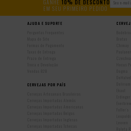
GANHE
10% DE DESCONTO
EM SEU PRIMEIRO PEDIDO
AJUDA E SUPORTE
CERVEJ
Perguntas Frequentes
Bodebro
Mapa do Site
Brotas
Formas de Pagamento
Chimay
Taxas de Entrega
Paulane
Prazo de Entrega
Czechva
Troca e Devolução
Hocus P
Vendas B2B
Dogma
DeHalv
Delirium
CERVEJAS POR PAÍS
Ekaut
Cervejas Artesanais Brasileiras
Erdinger
Cervejas Importadas Alemãs
Everbre
Cervejas Importadas Americanas
Fuller’s
Cervejas Importadas Belgas
Leopold
Cervejas Importadas Inglesas
Leuven
Cervejas Importadas Tchecas
Roleta 