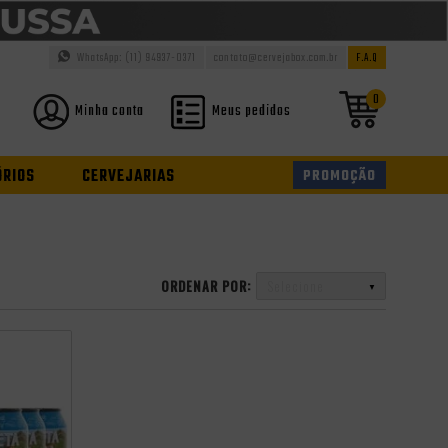
WhatsApp: (11) 94937-0371
contato@cervejabox.com.br
F.A.Q
0
Minha conta
Meus pedidos
ÓRIOS
CERVEJARIAS
PROMOÇÃO
ORDENAR POR:
Selecione