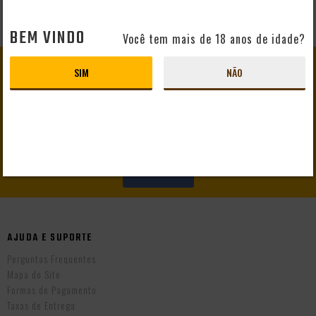
BEM VINDO
Você tem mais de 18 anos de idade?
GANHE
10% DE DESCONTO
SIM
NÃO
EM SEU PRIMEIRO PEDIDO
CADASTRAR
AJUDA E SUPORTE
Perguntas Frequentes
Mapa do Site
Formas de Pagamento
Taxas de Entrega