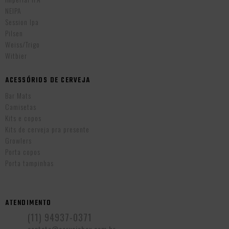
NEIPA
Session Ipa
Pilsen
Weiss/Trigo
Witbier
ACESSÓRIOS DE CERVEJA
Bar Mats
Camisetas
Kits e copos
Kits de cerveja pra presente
Growlers
Porta copos
Porta tampinhas
ATENDIMENTO
(11) 94937-0371
contato@cervejabox.com.br