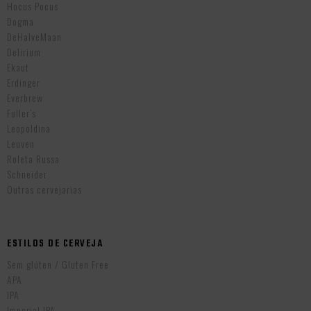
Hocus Pocus
Dogma
DeHalveMaan
Delirium
Ekaut
Erdinger
Everbrew
Fuller’s
Leopoldina
Leuven
Roleta Russa
Schneider
Outras cervejarias
ESTILOS DE CERVEJA
Sem glúten / Gluten Free
APA
IPA
Imperial IPA