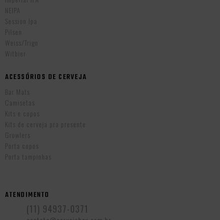
NEIPA
Session Ipa
Pilsen
Weiss/Trigo
Witbier
ACESSÓRIOS DE CERVEJA
Bar Mats
Camisetas
Kits e copos
Kits de cerveja pra presente
Growlers
Porta copos
Porta tampinhas
ATENDIMENTO
(11) 94937-0371
contato@cervejabox.com.br