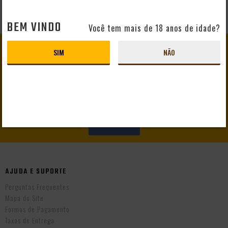
BEM VINDO
Você tem mais de 18 anos de idade?
GANHE
10% DE DESCONTO
SIM
NÃO
EM SEU PRIMEIRO PEDIDO
CADASTRAR
AJUDA E SUPORTE
Perguntas Frequentes
Mapa do Site
Formas de Pagamento
Taxas de Entrega