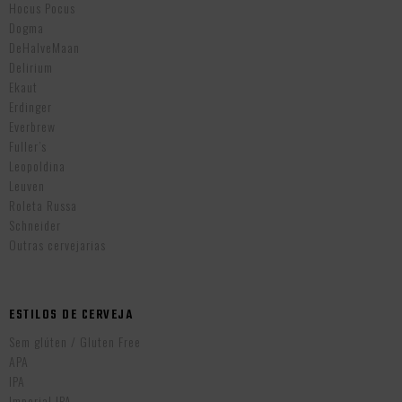
Hocus Pocus
Dogma
DeHalveMaan
Delirium
Ekaut
Erdinger
Everbrew
Fuller’s
Leopoldina
Leuven
Roleta Russa
Schneider
Outras cervejarias
ESTILOS DE CERVEJA
Sem glúten / Gluten Free
APA
IPA
Imperial IPA