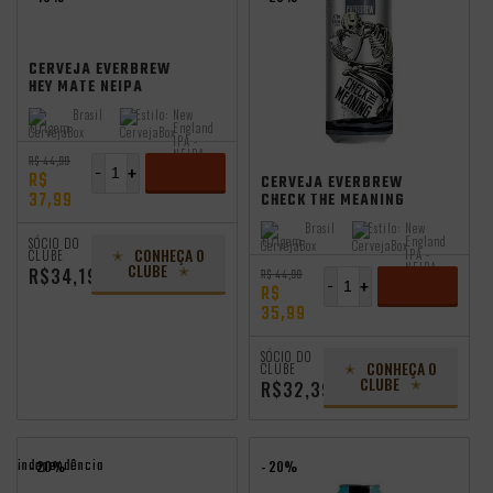
CERVEJA EVERBREW
HEY MATE NEIPA
473ML
Brasil
Estilo:
New
Origem:
England
IPA -
NEIPA
independência
R$ 44,99
-
+
R$
CERVEJA EVERBREW
37,99
CHECK THE MEANING
NEIPA 473ML VL
ADICIONAR
Brasil
Estilo:
New
Origem:
England
SÓCIO DO
CONHEÇA O
IPA -
CLUBE
CLUBE
NEIPA
R$34,19
R$ 44,99
-
+
R$
35,99
ADICIONAR
SÓCIO DO
CONHEÇA O
CLUBE
CLUBE
R$32,39
independência
- 20%
- 20%