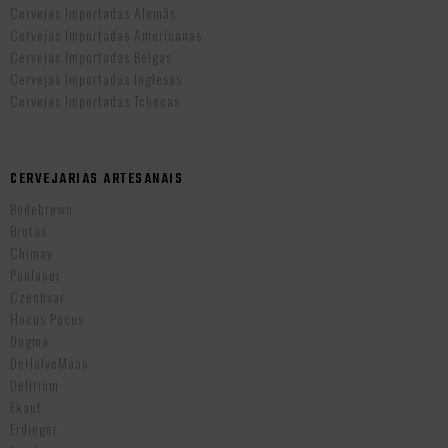
Cervejas Importadas Alemãs
Cervejas Importadas Americanas
Cervejas Importadas Belgas
Cervejas Importadas Inglesas
Cervejas Importadas Tchecas
CERVEJARIAS ARTESANAIS
Bodebrown
Brotas
Chimay
Paulaner
Czechvar
Hocus Pocus
Dogma
DeHalveMaan
Delirium
Ekaut
Erdinger