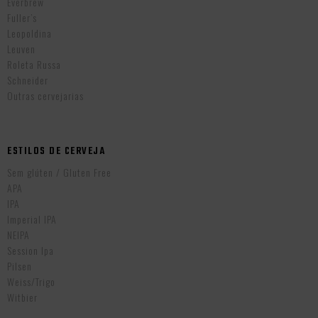
Everbrew
Fuller’s
Leopoldina
Leuven
Roleta Russa
Schneider
Outras cervejarias
ESTILOS DE CERVEJA
Sem glúten / Gluten Free
APA
IPA
Imperial IPA
NEIPA
Session Ipa
Pilsen
Weiss/Trigo
Witbier