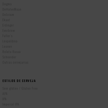
Dogma
DeHalveMaan
Delirium
Ekaut
Erdinger
Everbrew
Fuller’s
Leopoldina
Leuven
Roleta Russa
Schneider
Outras cervejarias
ESTILOS DE CERVEJA
Sem glúten / Gluten Free
APA
IPA
Imperial IPA