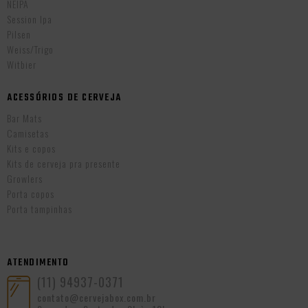
NEIPA
Session Ipa
Pilsen
Weiss/Trigo
Witbier
ACESSÓRIOS DE CERVEJA
Bar Mats
Camisetas
Kits e copos
Kits de cerveja pra presente
Growlers
Porta copos
Porta tampinhas
ATENDIMENTO
(11) 94937-0371
contato@cervejabox.com.br