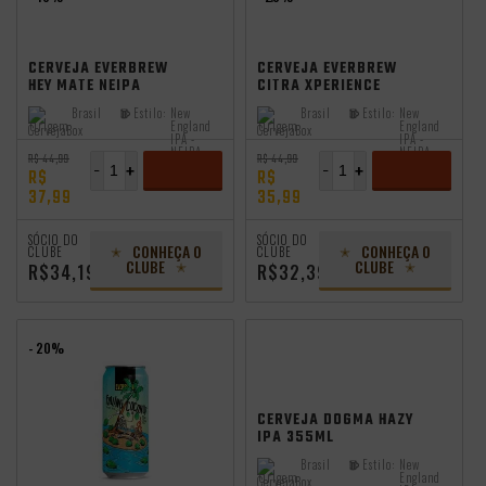
CERVEJA EVERBREW
CERVEJA EVERBREW
HEY MATE NEIPA
CITRA XPERIENCE
473ML
NEIPA 473ML VL
Brasil
Estilo:
New
Brasil
Estilo:
New
Origem:
England
Origem:
England
IPA -
IPA -
NEIPA
NEIPA
R$ 44,99
R$ 44,99
-
+
-
+
R$
R$
37,99
35,99
ADICIONAR
ADICIONAR
SÓCIO DO
SÓCIO DO
CONHEÇA O
CONHEÇA O
CLUBE
CLUBE
CLUBE
CLUBE
R$34,19
R$32,39
- 20%
CERVEJA DOGMA HAZY
IPA 355ML
Brasil
Estilo:
New
Origem:
England