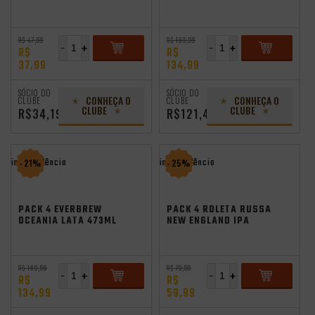
DOUBLE IPA 473ML VL
LATA 473ML VL
R$ 47,99
R$ 169,99
-
+
-
+
R$
R$
37,99
134,99
ADICIONAR
ADICIONAR
SÓCIO DO
SÓCIO DO
CONHEÇA O
CONHEÇA O
CLUBE
CLUBE
CLUBE
CLUBE
R$34,19
R$121,49
independência
independência
- 21%
- 25%
PACK 4 EVERBREW
PACK 4 ROLETA RUSSA
OCEANIA LATA 473ML
NEW ENGLAND IPA
VL
355ML
R$ 169,99
R$ 79,99
-
+
-
+
R$
R$
134,99
59,99
ADICIONAR
ADICIONAR