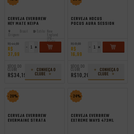
CERVEJA EVERBREW
CERVEJA HOCUS
HEY MATE NEIPA
POCUS AURA SESSION
473ML
HAZY IPA 350ML
Brasil
Estilo:
New
Origem:
England
IPA -
NEIPA
R$ 44,99
R$ 22,99
-
+
-
+
R$
R$
37,99
16,99
ADICIONAR
ADICIONAR
SÓCIO DO
SÓCIO DO
CONHEÇA O
CONHEÇA O
CLUBE
CLUBE
CLUBE
CLUBE
R$34,19
R$10,20
- 20%
- 24%
CERVEJA EVERBREW
CERVEJA EVERBREW
EVERMAINE STRATA
EXTREME WAYS 473ML
473ML