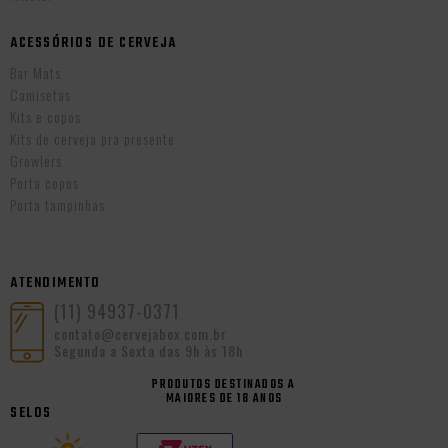
ACESSÓRIOS DE CERVEJA
Bar Mats
Camisetas
Kits e copos
Kits de cerveja pra presente
Growlers
Porta copos
Porta tampinhas
ATENDIMENTO
(11) 94937-0371
contato@cervejabox.com.br
Segunda a Sexta das 9h às 18h
PRODUTOS DESTINADOS A
MAIORES DE 18 ANOS
SELOS