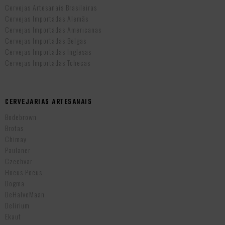
Cervejas Artesanais Brasileiras
Cervejas Importadas Alemãs
Cervejas Importadas Americanas
Cervejas Importadas Belgas
Cervejas Importadas Inglesas
Cervejas Importadas Tchecas
CERVEJARIAS ARTESANAIS
Bodebrown
Brotas
Chimay
Paulaner
Czechvar
Hocus Pocus
Dogma
DeHalveMaan
Delirium
Ekaut