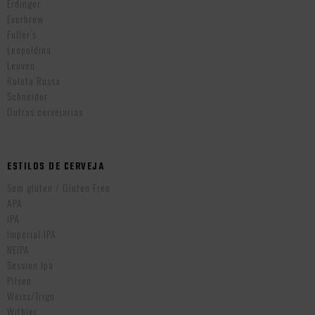
Erdinger
Everbrew
Fuller’s
Leopoldina
Leuven
Roleta Russa
Schneider
Outras cervejarias
ESTILOS DE CERVEJA
Sem glúten / Gluten Free
APA
IPA
Imperial IPA
NEIPA
Session Ipa
Pilsen
Weiss/Trigo
Witbier