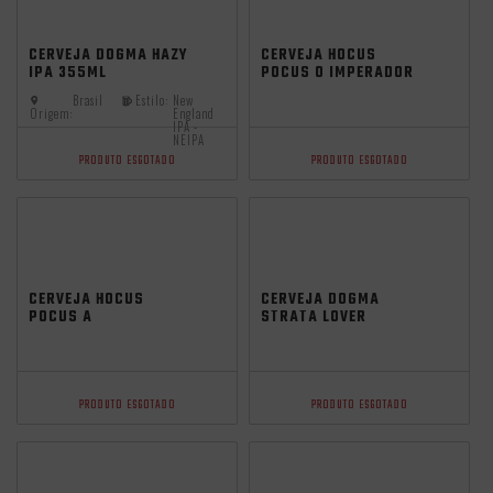
CERVEJA DOGMA HAZY
CERVEJA HOCUS
IPA 355ML
POCUS O IMPERADOR
BRAZILIAN NEIPA
Brasil
Estilo:
New
473ML
Origem:
England
IPA -
NEIPA
PRODUTO ESGOTADO
PRODUTO ESGOTADO
CERVEJA HOCUS
CERVEJA DOGMA
POCUS A
STRATA LOVER
SACERDOTISA NEIPA
DOUBLE NEIPA 473ML
473ML
PRODUTO ESGOTADO
PRODUTO ESGOTADO