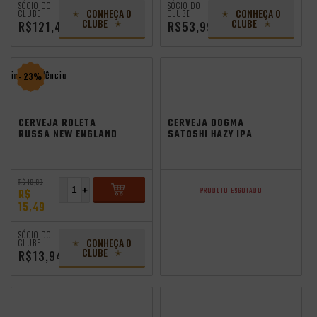
SÓCIO DO
SÓCIO DO
CONHEÇA O
CONHEÇA O
CLUBE
CLUBE
CLUBE
CLUBE
R$121,49
R$53,99
independência
- 23%
CERVEJA ROLETA
CERVEJA DOGMA
RUSSA NEW ENGLAND
SATOSHI HAZY IPA
IPA 355ML
473ML
R$ 19,99
-
+
PRODUTO ESGOTADO
R$
15,49
ADICIONAR
SÓCIO DO
CONHEÇA O
CLUBE
CLUBE
R$13,94