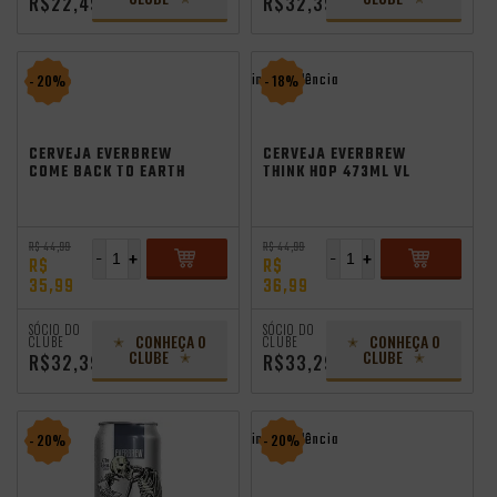
R$22,49
R$32,39
independência
- 20%
- 18%
CERVEJA EVERBREW
CERVEJA EVERBREW
COME BACK TO EARTH
THINK HOP 473ML VL
NEIPA 473ML EVER
R$ 44,99
R$ 44,99
-
+
-
+
R$
R$
35,99
36,99
ADICIONAR
ADICIONAR
SÓCIO DO
SÓCIO DO
CONHEÇA O
CONHEÇA O
CLUBE
CLUBE
CLUBE
CLUBE
R$32,39
R$33,29
independência
- 20%
- 20%