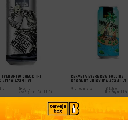
cia
independência
 EVERBREW CHECK THE
CERVEJA EVERBREW FALLING
 NEIPA 473ML VL
COCONUT JUICY IPA 473ML VL
Brasil
Estilo:
Origem:
Brasil
Estilo:
New England IPA - NEIPA
New England IPA
R$ 44,99
-
+
-
+
ADICIONAR
A
99
R$ 35,99
CLUBE
SÓCIO DO CLUBE
CONHEÇA O CLUBE
CONHEÇA O C
39
R$32,39