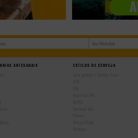
ARIAS ARTESANAIS
ESTILOS DE CERVEJA
wn
Sem glúten / Gluten Free
APA
IPA
r
Imperial IPA
r
NEIPA
ocus
Session Ipa
Pilsen
eMaan
Weiss/Trigo
Witbier