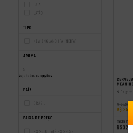
LATA
LATÃO
TIPO
NEW ENGLAND IPA (NEIPA)
AROMA
5
independên
Veja todas as opções
CERVEJA
MEANING
PAÍS
Origem:
BRASIL
R$ 44,99
R$ 35,
FAIXA DE PREÇO
SÓCIO DO 
R$32,
R$ 25,00 ATÉ R$ 39,99