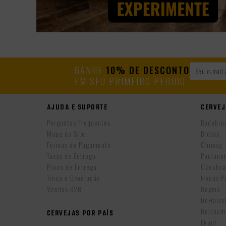
GANHE
10% DE DESCONTO
EM SEU PRIMEIRO PEDIDO
AJUDA E SUPORTE
CERVEJ
Perguntas Frequentes
Bodebro
Mapa do Site
Brotas
Formas de Pagamento
Chimay
Taxas de Entrega
Paulane
Prazo de Entrega
Czechva
Troca e Devolução
Hocus P
Vendas B2B
Dogma
DeHalv
Delirium
CERVEJAS POR PAÍS
Ekaut