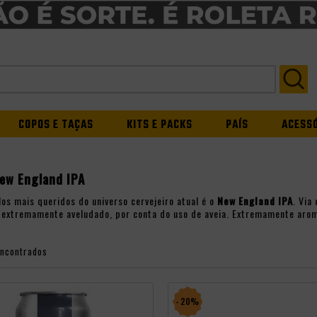
COPOS E TAÇAS
KITS E PACKS
PAÍS
ACESS
New England IPA
os mais queridos do universo cervejeiro atual é o
New England IPA
. Via
e extremamente aveludado, por conta do uso de aveia. Extremamente aro
encontrados
- 20%