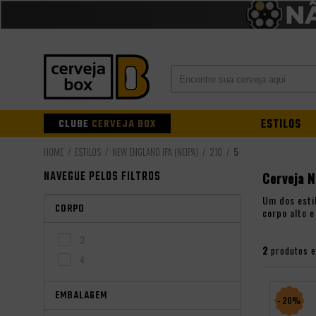
CLUBE
CERVEJA BOX
ESTILOS
ESTILOS
NEW ENGLAND IPA (NEIPA)
210
5
NAVEGUE PELOS FILTROS
Cerveja 
Um dos estil
CORPO
corpo alto 
3
2
produtos 
4
EMBALAGEM
- 20%