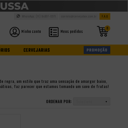
WhatsApp: (11) 94937-0371
contato@cervejabox.com.br
F.A.Q
0
Minha conta
Meus pedidos
ÓRIOS
CERVEJARIAS
PROMOÇÃO
 de regra, um estilo que traz uma sensação de amargor baixo,
máticas, faz parecer que estamos tomando um suvo de frutas!
ORDENAR POR:
Selecione