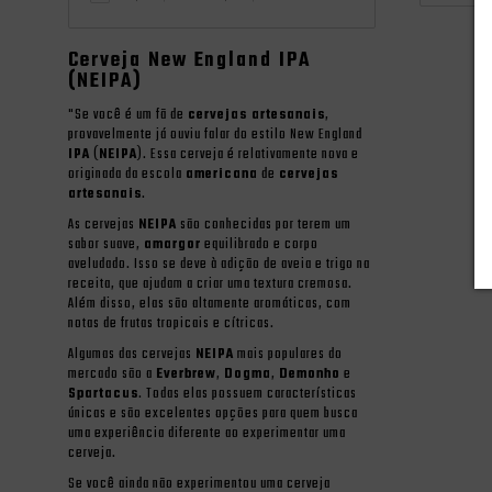
Cerveja New England IPA
(NEIPA)
"Se você é um fã de
cervejas artesanais
,
provavelmente já ouviu falar do estilo New England
IPA
(
NEIPA
). Essa cerveja é relativamente nova e
originada da escola
americana
de
cervejas
artesanais
.
As cervejas
NEIPA
são conhecidas por terem um
sabor suave,
amargor
equilibrado e corpo
aveludado. Isso se deve à adição de aveia e trigo na
receita, que ajudam a criar uma textura cremosa.
Além disso, elas são altamente aromáticas, com
notas de frutas tropicais e cítricas.
Algumas das cervejas
NEIPA
mais populares do
mercado são a
Everbrew
,
Dogma
,
Demonho
e
Spartacus
. Todas elas possuem características
únicas e são excelentes opções para quem busca
uma experiência diferente ao experimentar uma
cerveja.
Se você ainda não experimentou uma cerveja