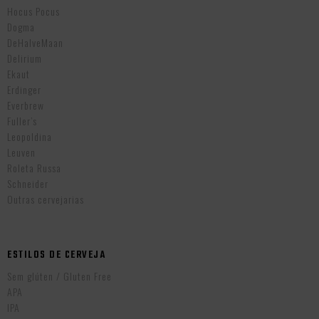
Hocus Pocus
Dogma
DeHalveMaan
Delirium
Ekaut
Erdinger
Everbrew
Fuller’s
Leopoldina
Leuven
Roleta Russa
Schneider
Outras cervejarias
ESTILOS DE CERVEJA
Sem glúten / Gluten Free
APA
IPA