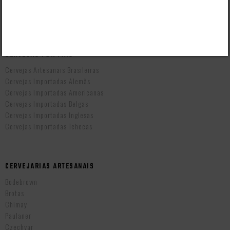
Prazo de Entrega
Troca e Devolução
Vendas B2B
CERVEJAS POR PAÍS
Cervejas Artesanais Brasileiras
Cervejas Importadas Alemãs
Cervejas Importadas Americanas
Cervejas Importadas Belgas
Cervejas Importadas Inglesas
Cervejas Importadas Tchecas
CERVEJARIAS ARTESANAIS
Bodebrown
Brotas
Chimay
Paulaner
Czechvar