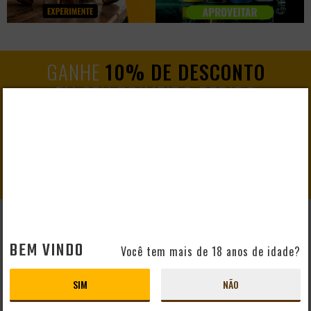
GANHE
10% DE DESCONTO
EM SEU PRIMEIRO PEDIDO
CADASTRAR
AJUDA E SUPORTE
BEM VINDO
Você tem mais de 18 anos de idade?
Perguntas Frequentes
Mapa do Site
SIM
NÃO
Formas de Pagamento
Taxas de Entrega