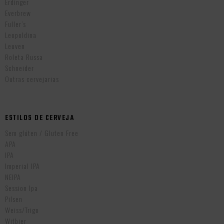
Erdinger
Everbrew
Fuller’s
Leopoldina
Leuven
Roleta Russa
Schneider
Outras cervejarias
ESTILOS DE CERVEJA
Sem glúten / Gluten Free
APA
IPA
Imperial IPA
NEIPA
Session Ipa
Pilsen
Weiss/Trigo
Witbier