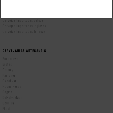
Cervejas Artesanais Brasileiras
Cervejas Importadas Alemãs
Cervejas Importadas Americanas
Cervejas Importadas Belgas
Cervejas Importadas Inglesas
Cervejas Importadas Tchecas
CERVEJARIAS ARTESANAIS
Bodebrown
Brotas
Chimay
Paulaner
Czechvar
Hocus Pocus
Dogma
DeHalveMaan
Delirium
Ekaut