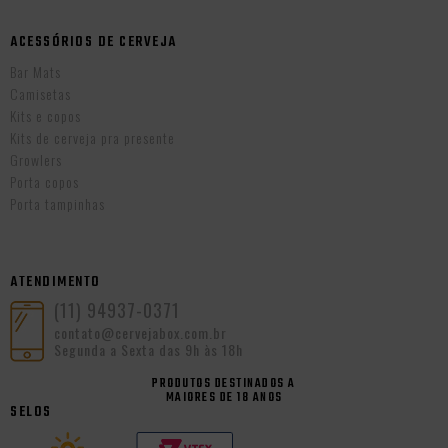
ACESSÓRIOS DE CERVEJA
Bar Mats
Camisetas
Kits e copos
Kits de cerveja pra presente
Growlers
Porta copos
Porta tampinhas
ATENDIMENTO
(11) 94937-0371
contato@cervejabox.com.br
Segunda a Sexta das 9h às 18h
PRODUTOS DESTINADOS A
MAIORES DE 18 ANOS
SELOS