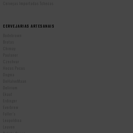
Cervejas Importadas Tchecas
CERVEJARIAS ARTESANAIS
Bodebrown
Brotas
Chimay
Paulaner
Czechvar
Hocus Pocus
Dogma
DeHalveMaan
Delirium
Ekaut
Erdinger
Everbrew
Fuller’s
Leopoldina
Leuven