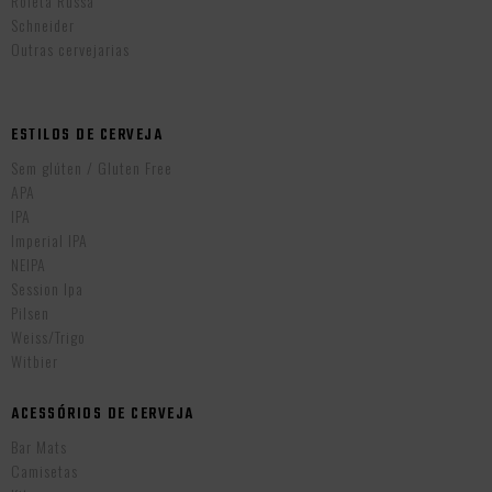
Roleta Russa
Schneider
Outras cervejarias
ESTILOS DE CERVEJA
Sem glúten / Gluten Free
APA
IPA
Imperial IPA
NEIPA
Session Ipa
Pilsen
Weiss/Trigo
Witbier
ACESSÓRIOS DE CERVEJA
Bar Mats
Camisetas