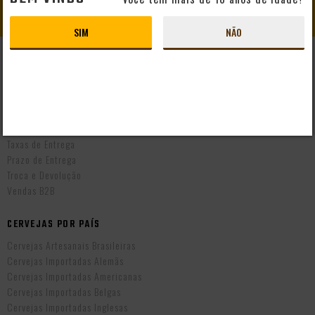
CADASTRAR
SIM
NÃO
AJUDA E SUPORTE
Perguntas Frequentes
Mapa do Site
Formas de Pagamento
Taxas de Entrega
Prazo de Entrega
Troca e Devolução
Vendas B2B
CERVEJAS POR PAÍS
Cervejas Artesanais Brasileiras
Cervejas Importadas Alemãs
Cervejas Importadas Americanas
Cervejas Importadas Belgas
Cervejas Importadas Inglesas