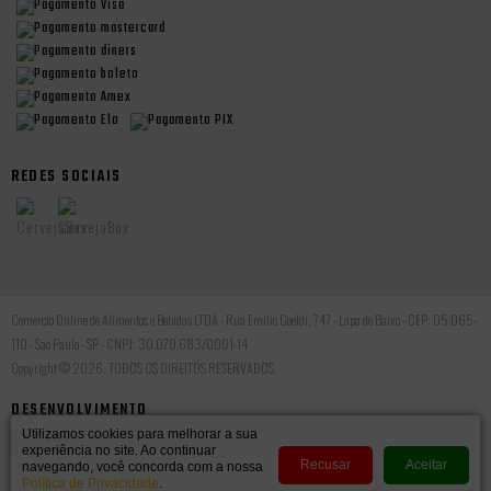
REDES SOCIAIS
Comercio Online de Alimentos e Bebidas LTDA - Rua Emilio Goeldi, 747 - Lapa de Baixo - CEP: 05.065-
110 - Sao Paulo - SP - CNPJ: 30.070.683/0001-14
Copyright © 2026, TODOS OS DIREITOS RESERVADOS.
DESENVOLVIMENTO
Utilizamos cookies para melhorar a sua
experiência no site. Ao continuar
Recusar
Aceitar
navegando, você concorda com a nossa
Política de Privacidade
.