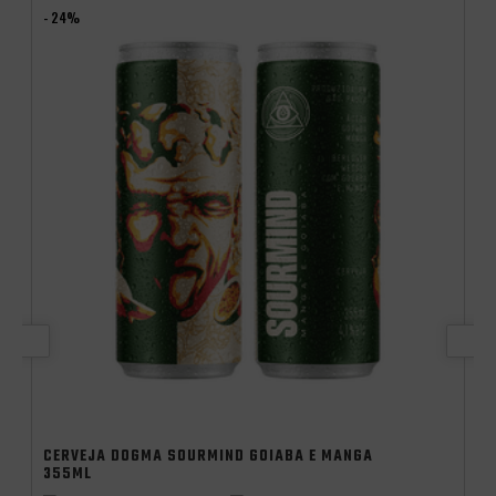
- 24%
P
An
S
S
Promocoes
Aniversario
CERVEJA DOGMA SOURMIND GOIABA E MANGA
355ML