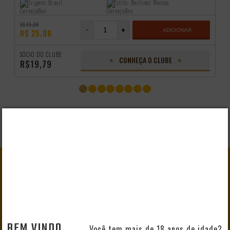
Origem:
Brasil
Estilo:
Berliner Weisse
R$ 33,98
-
+
ADICIONAR
R$ 25,98
SÓCIO DO CLUBE
CONHEÇA O CLUBE
R$19,79
GANHE
10% DE DESCONTO
EM SEU PRIMEIRO PEDIDO
BEM VINDO
Você tem mais de 18 anos de idade?