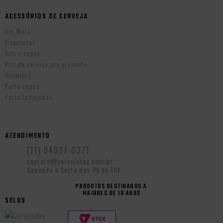
ACESSÓRIOS DE CERVEJA
Bar Mats
Camisetas
Kits e copos
Kits de cerveja pra presente
Growlers
Porta copos
Porta tampinhas
ATENDIMENTO
(11) 94937-0371
contato@cervejabox.com.br
Segunda a Sexta das 9h às 18h
PRODUTOS DESTINADOS A
MAIORES DE 18 ANOS
SELOS