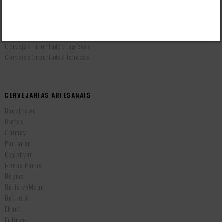
Cervejas Artesanais Brasileiras
Cervejas Importadas Alemãs
Cervejas Importadas Americanas
Cervejas Importadas Belgas
Cervejas Importadas Inglesas
Cervejas Importadas Tchecas
CERVEJARIAS ARTESANAIS
Bodebrown
Brotas
Chimay
Paulaner
Czechvar
Hocus Pocus
Dogma
DeHalveMaan
Delirium
Ekaut
Erdinger