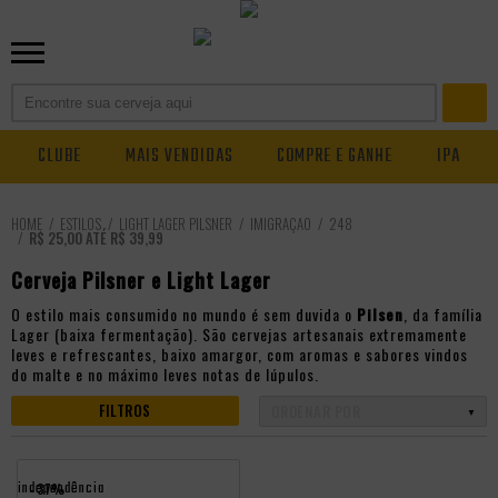
CLUBE
MAIS VENDIDAS
COMPRE E GANHE
IPA
ESTILOS
LIGHT LAGER PILSNER
IMIGRAÇÃO
248
R$ 25,00 ATÉ R$ 39,99
Cerveja Pilsner e Light Lager
O estilo mais consumido no mundo é sem duvida o
Pilsen
, da família
Lager (baixa fermentação). São cervejas artesanais extremamente
leves e refrescantes, baixo amargor, com aromas e sabores vindos
do malte e no máximo leves notas de lúpulos.
FILTROS
independência
- 37%