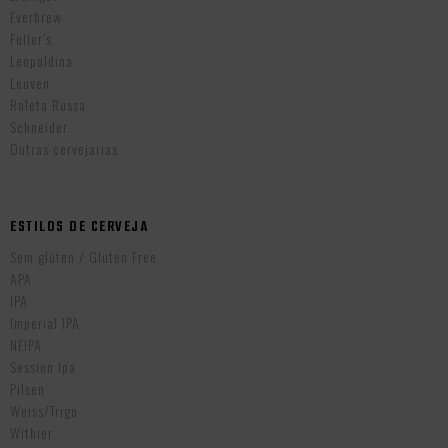
Everbrew
Fuller’s
Leopoldina
Leuven
Roleta Russa
Schneider
Outras cervejarias
ESTILOS DE CERVEJA
Sem glúten / Gluten Free
APA
IPA
Imperial IPA
NEIPA
Session Ipa
Pilsen
Weiss/Trigo
Witbier