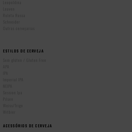
Leopoldina
Leuven
Roleta Russa
Schneider
Outras cervejarias
ESTILOS DE CERVEJA
Sem glúten / Gluten Free
APA
IPA
Imperial IPA
NEIPA
Session Ipa
Pilsen
Weiss/Trigo
Witbier
ACESSÓRIOS DE CERVEJA