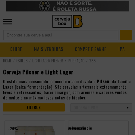
CLUBE
MAIS VENDIDAS
COMPRE E GANHE
IPA
ESTILOS
LIGHT LAGER PILSNER
IMIGRAÇÃO
235
Cerveja Pilsner e Light Lager
O estilo mais consumido no mundo é sem duvida o
Pilsen
, da família
Lager (baixa fermentação). São cervejas artesanais extremamente
leves e refrescantes, baixo amargor, com aromas e sabores vindos
do malte e no máximo leves notas de lúpulos.
FILTROS
Promocoes
Aniversario
independência
- 29%