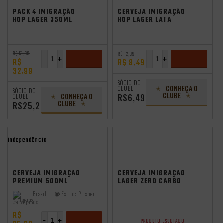
PACK 4 IMIGRAÇÃO
CERVEJA IMIGRAÇÃO
HOP LAGER 350ML
HOP LAGER LATA
LATA
350ML
R$ 51,99
R$ 12,99
-
+
-
+
R$
R$ 8,49
32,99
ADICIONAR
ADICIONAR
SÓCIO DO
CONHEÇA O
CLUBE
SÓCIO DO
CLUBE
CONHEÇA O
R$6,49
CLUBE
CLUBE
R$25,24
independência
CERVEJA IMIGRAÇÃO
CERVEJA IMIGRAÇÃO
PREMIUM 500ML
LAGER ZERO CARBO
355ML
Brasil
Estilo:
Pilsner
Origem:
R$
-
+
PRODUTO ESGOTADO