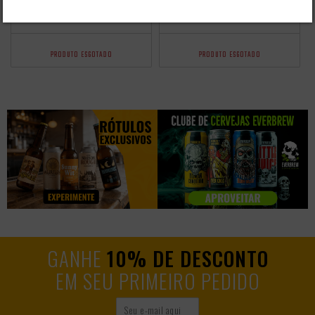
500ML
LATA
PRODUTO ESGOTADO
PRODUTO ESGOTADO
GANHE
10% DE DESCONTO
EM SEU PRIMEIRO PEDIDO