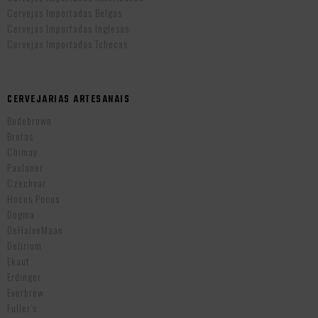
Cervejas Importadas Belgas
Cervejas Importadas Inglesas
Cervejas Importadas Tchecas
CERVEJARIAS ARTESANAIS
Bodebrown
Brotas
Chimay
Paulaner
Czechvar
Hocus Pocus
Dogma
DeHalveMaan
Delirium
Ekaut
Erdinger
Everbrew
Fuller’s