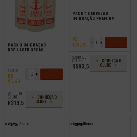
PACK 4 CERVEJAS
IMIGRAÇÃO PREMIUM
500ML
R$
independência
-
+
103,99
PACK 3 IMIGRAÇÃO
HOP LAGER 350ML
LATA
ADICIONAR
SÓCIO DO
CONHEÇA O
CLUBE
CLUBE
R$93,59
R$ 35,99
-
+
R$
25,49
ADICIONAR
SÓCIO DO
CONHEÇA O
CLUBE
CLUBE
R$19,5
independência
independência
- 37%
- 35%