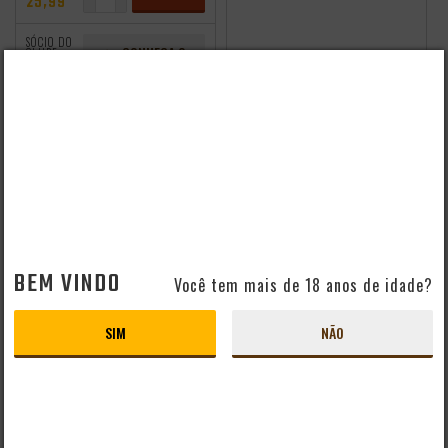
25,99
ADICIONAR
SÓCIO DO
CONHEÇA O
CLUBE
CLUBE
R$19,88
independência
CERVEJA IMIGRAÇÃO
CERVEJA IMIGRAÇÃO
LAGER ZERO CARBO
HOP LAGER 355ML
LATA 350ML
BEM VINDO
Você tem mais de 18 anos de idade?
PRODUTO ESGOTADO
PRODUTO ESGOTADO
SIM
NÃO
independência
independência
PACK 4 CERVEJAS
PACK 8 IMIGRAÇÃO
IMIGRAÇÃO PILSEN
HOP LAGER 350ML