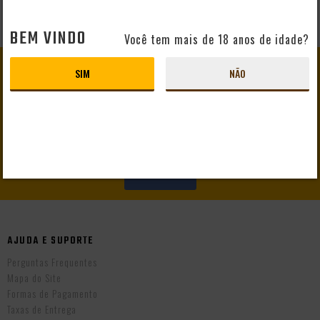
BEM VINDO
Você tem mais de 18 anos de idade?
GANHE
10% DE DESCONTO
SIM
NÃO
EM SEU PRIMEIRO PEDIDO
CADASTRAR
AJUDA E SUPORTE
Perguntas Frequentes
Mapa do Site
Formas de Pagamento
Taxas de Entrega