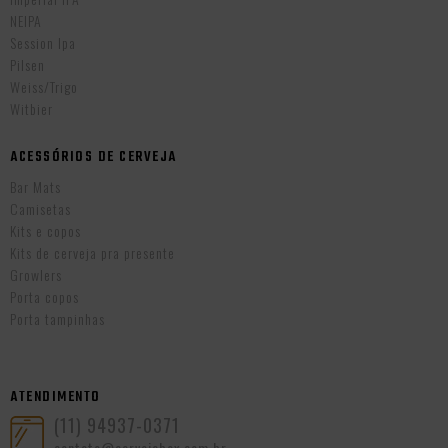
NEIPA
Session Ipa
Pilsen
Weiss/Trigo
Witbier
ACESSÓRIOS DE CERVEJA
Bar Mats
Camisetas
Kits e copos
Kits de cerveja pra presente
Growlers
Porta copos
Porta tampinhas
ATENDIMENTO
(11) 94937-0371
contato@cervejabox.com.br