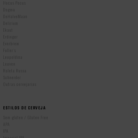
Hocus Pocus
Dogma
DeHalveMaan
Delirium
Ekaut
Erdinger
Everbrew
Fuller’s
Leopoldina
Leuven
Roleta Russa
Schneider
Outras cervejarias
ESTILOS DE CERVEJA
Sem glúten / Gluten Free
APA
IPA
Imperial IPA