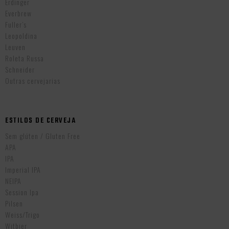
Erdinger
Everbrew
Fuller’s
Leopoldina
Leuven
Roleta Russa
Schneider
Outras cervejarias
ESTILOS DE CERVEJA
Sem glúten / Gluten Free
APA
IPA
Imperial IPA
NEIPA
Session Ipa
Pilsen
Weiss/Trigo
Witbier