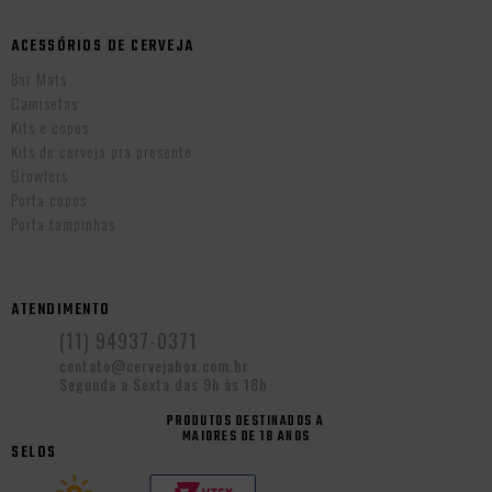
ACESSÓRIOS DE CERVEJA
Bar Mats
Camisetas
Kits e copos
Kits de cerveja pra presente
Growlers
Porta copos
Porta tampinhas
ATENDIMENTO
(11) 94937-0371
contato@cervejabox.com.br
Segunda a Sexta das 9h às 18h
PRODUTOS DESTINADOS A
MAIORES DE 18 ANOS
SELOS