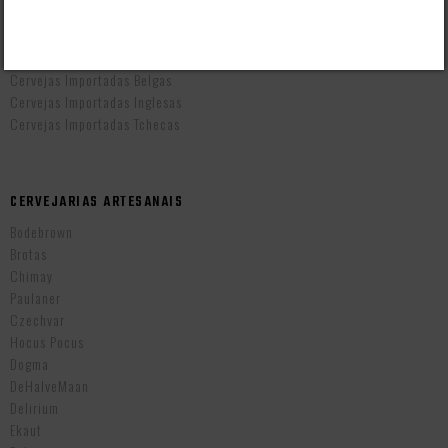
Cervejas Artesanais Brasileiras
Cervejas Importadas Alemãs
Cervejas Importadas Americanas
Cervejas Importadas Belgas
Cervejas Importadas Inglesas
Cervejas Importadas Tchecas
CERVEJARIAS ARTESANAIS
Bodebrown
Brotas
Chimay
Paulaner
Czechvar
Hocus Pocus
Dogma
DeHalveMaan
Delirium
Ekaut