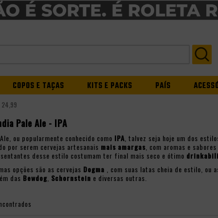
COPOS E TAÇAS
KITS E PACKS
PAÍS
ACESS
É 24,99
ndia Pale Ale - IPA
e Ale, ou popularmente conhecido como
IPA
, talvez seja hoje um dos esti
do por serem cervejas artesanais
mais amargas
, com aromas e sabores 
esentantes desse estilo costumam ter final mais seco e ótimo
drinkabil
mas opções são as cervejas
Dogma
, com suas latas cheia de estilo, ou 
além das
Bewdog
,
Schornstein
e diversas outras.
ncontrados