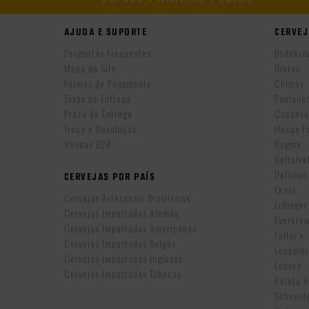
AJUDA E SUPORTE
CERVEJ
Perguntas Frequentes
Bodebro
Mapa do Site
Brotas
Formas de Pagamento
Chimay
Taxas de Entrega
Paulane
Prazo de Entrega
Czechva
Troca e Devolução
Hocus P
Vendas B2B
Dogma
DeHalv
Delirium
CERVEJAS POR PAÍS
Ekaut
Cervejas Artesanais Brasileiras
Erdinger
Cervejas Importadas Alemãs
Everbre
Cervejas Importadas Americanas
Fuller’s
Cervejas Importadas Belgas
Leopold
Cervejas Importadas Inglesas
Leuven
Cervejas Importadas Tchecas
Roleta 
Schneid