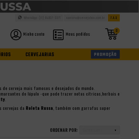
WhatsApp: (11) 94937-0371
contato@cervejabox.com.br
F.A.Q
0
Minha conta
Meus pedidos
ÓRIOS
CERVEJARIAS
PROMOÇÃO
los de cerveja mais famosos e desejados do mundo.
marcantes do lúpulo -que pode trazer notas cítricas,herbais e
ity
.
as cervejas da
Roleta Russa
, também com garrafas super
ORDENAR POR:
Selecione