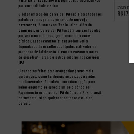
Patrick's
,
Everbrew
e
Dogma
, que destacam-se
por sua qualidade e sabor.
SÓCIO DO 
R$17,5
O sabor amargo das cervejas
IPA
não é para todos os
paladares, mas para os amantes da
cerveja
artesanal
, é uma experiência única. Além do
amargor
, as cervejas
IPA
também são conhecidas
por seu aroma intenso, geralmente com notas
cítricas. Essas características podem variar
dependendo da escolha dos lúpulos utilizados no
processo de fabricação. É comum encontrar notas
de grapefruit, laranja e outros sabores nas cervejas
IPA
.
Elas são perfeitas para acompanhar pratos mais
gordurosos, como hambúrgueres, pizzas e pratos
condimentados. É também uma ótima opção para
beber enquanto se aprecia um belo pôr do sol.
Experimente as cervejas
IPA
da Cerveja Box, e você
certamente irá se apaixonar por esse estilo de
cerveja.