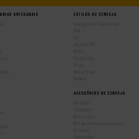
ARIAS ARTESANAIS
ESTILOS DE CERVEJA
wn
Sem glúten / Gluten Free
APA
IPA
r
Imperial IPA
r
NEIPA
ocus
Session Ipa
Pilsen
eMaan
Weiss/Trigo
Witbier
ACESSÓRIOS DE CERVEJA
w
Bar Mats
Camisetas
ina
Kits e copos
Kits de cerveja pra presente
Russa
Growlers
er
Porta copos