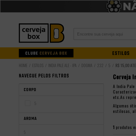
CLUBE
CERVEJA BOX
ESTILOS
ESTILOS
INDIA PALE ALE - IPA
DOGMA
232
5
R$ 15,00 AT
NAVEGUE PELOS FILTROS
Cerveja I
A India Pal
CORPO
Caracteriza
etc.As repr
5
Algumas óti
estilosas, 
AROMA
1
produtos e
5