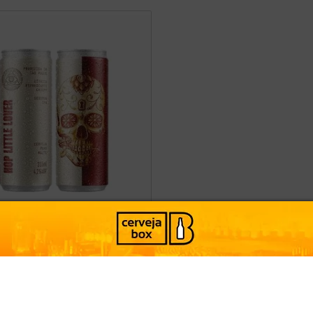
 DOGMA HOP LITTLE
ESSION IPA 355ML
Brasil
Estilo:
Session IPA
-
+
ADICIONAR
9