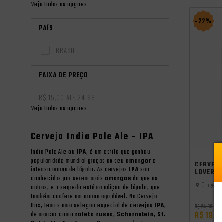
Veja todas as opções
- 22%
PAÍS
BRASIL
FAIXA DE PREÇO
R$ 15,00 ATÉ 24,99
Veja todas as opções
Cerveja India Pale Ale - IPA
India Pale Ale ou
IPA
, é um estilo que ganhou
popularidade mundial graças ao seu
amargor
e
CERVEJA
intenso aroma de lúpulo. As cervejas
IPA
são
LOVER S
conhecidas por serem mais
amargas
do que as
Origem:
outras, e o segredo está na adição de lúpulo, que
também confere um aroma agradável. Na Cerveja
Box, temos uma seleção especial de cervejas
IPA
,
R$ 24,99
R$ 19,4
de marcas como
roleta russa
,
Schornstein
,
St.