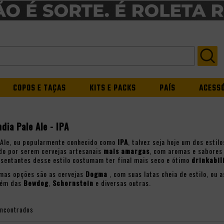
COPOS E TAÇAS
KITS E PACKS
PAÍS
ACESS
ndia Pale Ale - IPA
e Ale, ou popularmente conhecido como
IPA
, talvez seja hoje um dos esti
do por serem cervejas artesanais
mais amargas
, com aromas e sabores 
esentantes desse estilo costumam ter final mais seco e ótimo
drinkabil
mas opções são as cervejas
Dogma
, com suas latas cheia de estilo, ou 
além das
Bewdog
,
Schornstein
e diversas outras.
encontrados