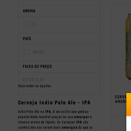
AROMA
5
PAÍS
BRASIL
FAIXA DE PREÇO
ATÉ R$ 14,99
Veja todas as opções
independên
CERVEJ
Cerveja India Pale Ale - IPA
AMERIC
India Pale Ale ou
IPA
, é um estilo que ganhou
popularidade mundial graças ao seu
amargor
e
intenso aroma de lúpulo. As cervejas
IPA
são
conhecidas por serem mais
amargas
do que as