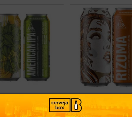
cia
independência
A ARTESANAL DOGMA
CERVEJA DOGMA RIZOMA IIPA
AN IPA 473ML
LATA 473ML
Origem:
Brasil
Estilo:
India Pale Ale - 
PRODUTO ESGOTADO
PRODUTO ESGOTADO