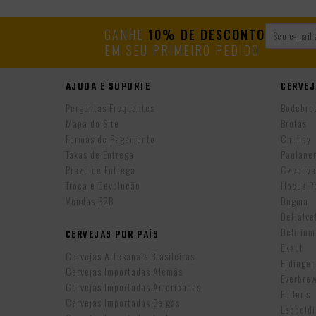
GANHE
10% DE DESCONTO
EM SEU PRIMEIRO PEDIDO
AJUDA E SUPORTE
CERVEJ
Perguntas Frequentes
Bodebro
Mapa do Site
Brotas
Formas de Pagamento
Chimay
Taxas de Entrega
Paulane
Prazo de Entrega
Czechva
Troca e Devolução
Hocus P
Vendas B2B
Dogma
DeHalv
Delirium
CERVEJAS POR PAÍS
Ekaut
Cervejas Artesanais Brasileiras
Erdinger
Cervejas Importadas Alemãs
Everbre
Cervejas Importadas Americanas
Fuller’s
Cervejas Importadas Belgas
Leopold