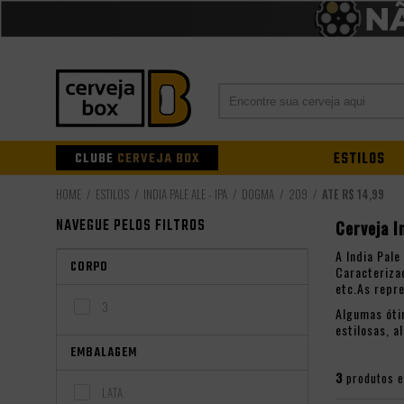
CLUBE
CERVEJA BOX
ESTILOS
ESTILOS
INDIA PALE ALE - IPA
DOGMA
209
ATÉ R$ 14,99
NAVEGUE PELOS FILTROS
Cerveja I
A India Pal
CORPO
Caracteriza
etc.As repr
3
Algumas óti
estilosas, 
EMBALAGEM
3
produtos 
LATA