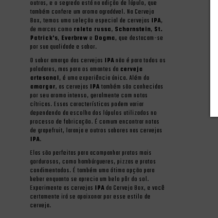
outras, e o segredo está na adição de lúpulo, que
também confere um aroma agradável. Na Cerveja
Box, temos uma seleção especial de cervejas
IPA
,
de marcas como
roleta russa
,
Schornstein
,
St.
Patrick's
,
Everbrew
e
Dogma
, que destacam-se
por sua qualidade e sabor.
O sabor amargo das cervejas
IPA
não é para todos os
paladares, mas para os amantes da
cerveja
artesanal
, é uma experiência única. Além do
amargor
, as cervejas
IPA
também são conhecidas
por seu aroma intenso, geralmente com notas
cítricas. Essas características podem variar
dependendo da escolha dos lúpulos utilizados no
processo de fabricação. É comum encontrar notas
de grapefruit, laranja e outros sabores nas cervejas
IPA
.
Elas são perfeitas para acompanhar pratos mais
gordurosos, como hambúrgueres, pizzas e pratos
condimentados. É também uma ótima opção para
beber enquanto se aprecia um belo pôr do sol.
Experimente as cervejas
IPA
da Cerveja Box, e você
certamente irá se apaixonar por esse estilo de
cerveja.