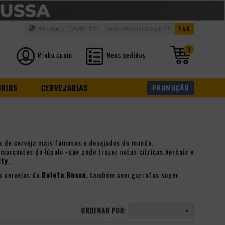
WhatsApp: (11) 94937-0371
contato@cervejabox.com.br
F.A.Q
0
Minha conta
Meus pedidos
ÓRIOS
CERVEJARIAS
PROMOÇÃO
los de cerveja mais famosos e desejados do mundo.
marcantes do lúpulo -que pode trazer notas cítricas,herbais e
ity
.
as cervejas da
Roleta Russa
, também com garrafas super
ORDENAR POR:
Selecione