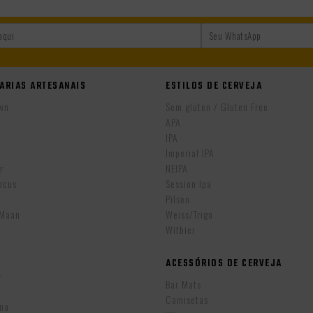
ARIAS ARTESANAIS
ESTILOS DE CERVEJA
wn
Sem glúten / Gluten Free
APA
IPA
r
Imperial IPA
r
NEIPA
ocus
Session Ipa
Pilsen
eMaan
Weiss/Trigo
Witbier
ACESSÓRIOS DE CERVEJA
w
Bar Mats
Camisetas
ina