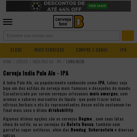
CLUBE
MAIS VENDIDAS
COMPRE E GANHE
IPA
ESTILOS
INDIA PALE ALE - IPA
LONG NECK
Cerveja India Pale Ale - IPA
A India Pale Ale, ou popularmente conhecido como
IPA
, talvez seja
hoje um dos estilos de cerveja mais famosos e desejados do mundo.
Caracterizado por serem cervejas artesanais
mais amargas
, com
aromas e sabores marcantes do lúpulo -que pode trazer notas
cítricas,herbais e etc.As representantes desse estilo costumam ter
final mais seco e ótimo
drinkability
.
Algumas ótimas opções são as cervejas
Dogma
, com suas latas
cheia de estilo, ou as cervejas da
Roleta Russa
, também com
garrafas super estilosas, além das
Bewdog
,
Schornstein
e diversas
outras.