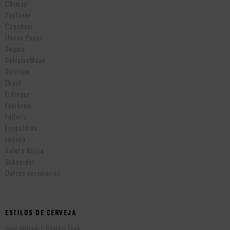
Chimay
Paulaner
Czechvar
Hocus Pocus
Dogma
DeHalveMaan
Delirium
Ekaut
Erdinger
Everbrew
Fuller’s
Leopoldina
Leuven
Roleta Russa
Schneider
Outras cervejarias
ESTILOS DE CERVEJA
Sem glúten / Gluten Free