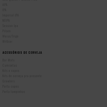
APA
IPA
Imperial IPA
NEIPA
Session Ipa
Pilsen
Weiss/Trigo
Witbier
ACESSÓRIOS DE CERVEJA
Bar Mats
Camisetas
Kits e copos
Kits de cerveja pra presente
Growlers
Porta copos
Porta tampinhas