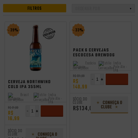
FILTROS
- 39%
- 33%
98
PACK 6 CERVEJAS
ESCOCESA BREWDOG
PUNK IPA LATA 330ML
Escócia
Estilo:
India
Origem:
Pale Ale -
IPA
R$ 221,99
-
+
R$
CERVEJA NORTHWIND
148,99
COLD IPA 355ML
ADICIONAR
Brasil
Estilo:
India
Origem:
Pale Ale -
SÓCIO DO
CONHEÇA O
IPA
CLUBE
CLUBE
R$134,09
R$ 27,99
-
+
R$
16,99
ADICIONAR
SÓCIO DO
CONHEÇA O
CLUBE