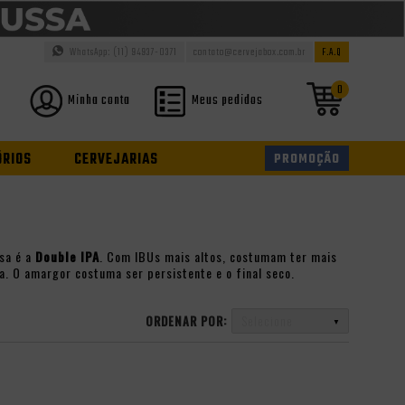
WhatsApp: (11) 94937-0371
contato@cervejabox.com.br
F.A.Q
0
Minha conta
Meus pedidos
ÓRIOS
CERVEJARIAS
PROMOÇÃO
sa é a
Double IPA
. Com IBUs mais altos, costumam ter mais
a. O amargor costuma ser persistente e o final seco.
ORDENAR POR:
Selecione