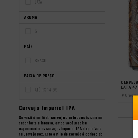
LATA
AROMA
5
PAÍS
BRASIL
FAIXA DE PREÇO
independên
CERVEJ
LATA 4
ATÉ R$ 14,99
Origem:
Cerveja Imperial IPA
Se você é um fã de
cervejas artesanais
com um
sabor forte e intenso, então você precisa
experimentar as cervejas Imperial
IPA
disponíveis
na Cerveja Box. Este estilo de cerveja é conhecido