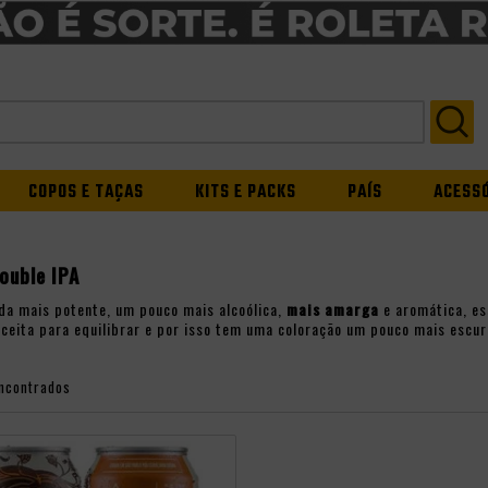
COPOS E TAÇAS
KITS E PACKS
PAÍS
ACESS
ouble IPA
da mais potente, um pouco mais alcoólica,
mais amarga
e aromática, es
eceita para equilibrar e por isso tem uma coloração um pouco mais escur
ncontrados