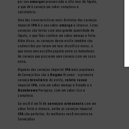
por seu
amargor
pronunciado e alto teor de lúpulo,
o que dá à cerveja um sabor complexo e
satisfatório.
Uma das características mais distintas das cervejas
Imperial
IPA
é o seu sabor
amargo
e intenso. Estas
cervejas são feitas com uma grande quantidade de
lúpulo, o que lhes confere um sabor amargo e forte.
Além disso, as cervejas deste estilo também são
conhecidas por terem um teor alcoólico maior, o
que torna uma escolha popular entre os bebedores
de cerveja que procuram uma cerveja com um soco
extra.
Algumas das cervejas Imperial
IPA
mais populares
da Cerveja Box são a
Dogma
Rizoma - a primeira
cerveja
brasileira
do estilo,
roleta russa
Imperial
IPA
, com um sabor amargo e frutado e a
Bodebrown
Perigosa, com um sabor rico e
complexo.
Se você é um fã de
cervejas artesanais
com um
sabor forte e intenso, então as cervejas Imperial
IPA
são perfeitas. As melhores você encontra no
CervejaBox