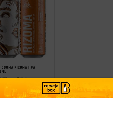
cia
A DOGMA RIZOMA IIPA
73ML
Brasil
Estilo:
India Pale Ale - IPA
PRODUTO ESGOTADO