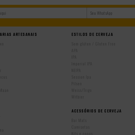
ARIAS ARTESANAIS
ESTILOS DE CERVEJA
wn
Sem glúten / Gluten Free
APA
IPA
r
Imperial IPA
r
NEIPA
ocus
Session Ipa
Pilsen
eMaan
Weiss/Trigo
Witbier
ACESSÓRIOS DE CERVEJA
w
Bar Mats
Camisetas
ina
Kits e copos