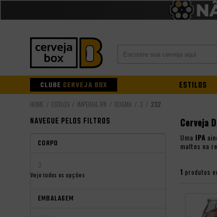
CLUBE
CERVEJA BOX
ESTILOS
ESTILOS
IMPERIAL IPA
DOGMA
3
232
NAVEGUE PELOS FILTROS
Cerveja D
Uma
IPA
ain
CORPO
maltes na r
3
1
produtos e
Veja todas as opções
EMBALAGEM