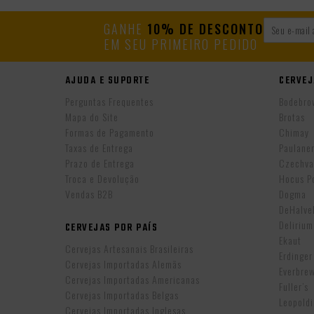
GANHE
10% DE DESCONTO
EM SEU PRIMEIRO PEDIDO
AJUDA E SUPORTE
CERVEJ
Perguntas Frequentes
Bodebro
Mapa do Site
Brotas
Formas de Pagamento
Chimay
Taxas de Entrega
Paulane
Prazo de Entrega
Czechva
Troca e Devolução
Hocus P
Vendas B2B
Dogma
DeHalv
Delirium
CERVEJAS POR PAÍS
Ekaut
Cervejas Artesanais Brasileiras
Erdinger
Cervejas Importadas Alemãs
Everbre
Cervejas Importadas Americanas
Fuller’s
Cervejas Importadas Belgas
Leopold
Cervejas Importadas Inglesas