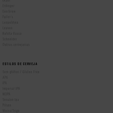
Erdinger
Everbrew
Fuller’s
Leopoldina
Leuven
Roleta Russa
Schneider
Outras cervejarias
ESTILOS DE CERVEJA
Sem glúten / Gluten Free
APA
IPA
Imperial IPA
NEIPA
Session Ipa
Pilsen
Weiss/Trigo