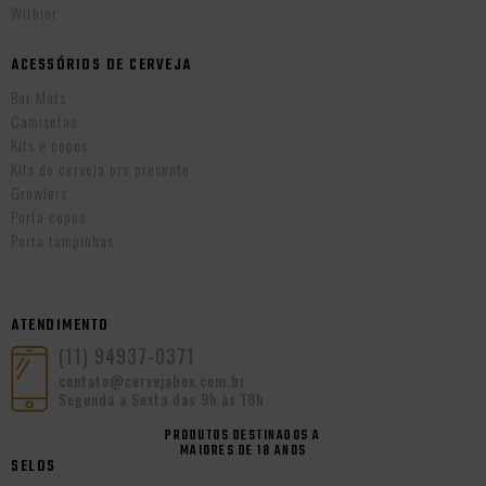
Witbier
ACESSÓRIOS DE CERVEJA
Bar Mats
Camisetas
Kits e copos
Kits de cerveja pra presente
Growlers
Porta copos
Porta tampinhas
ATENDIMENTO
(11) 94937-0371
contato@cervejabox.com.br
Segunda a Sexta das 9h às 18h
PRODUTOS DESTINADOS A
MAIORES DE 18 ANOS
SELOS