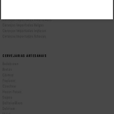
CERVEJAS POR PAÍS
Cervejas Artesanais Brasileiras
Cervejas Importadas Alemãs
Cervejas Importadas Americanas
Cervejas Importadas Belgas
Cervejas Importadas Inglesas
Cervejas Importadas Tchecas
CERVEJARIAS ARTESANAIS
Bodebrown
Brotas
Chimay
Paulaner
Czechvar
Hocus Pocus
Dogma
DeHalveMaan
Delirium
Ekaut