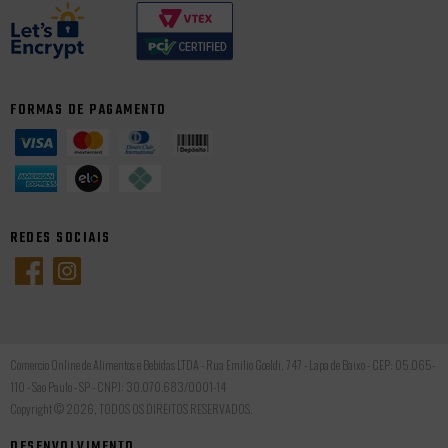
FORMAS DE PAGAMENTO
REDES SOCIAIS
Comercio Online de Alimentos e Bebidas LTDA - Rua Emilio Goeldi, 747 - Lapa de Baixo - CEP: 05.065-
110 - Sao Paulo - SP - CNPJ: 30.070.683/0001-14
Copyright © 2026, TODOS OS DIREITOS RESERVADOS.
DESENVOLVIMENTO