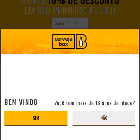
EM SEU PRIMEIRO PEDIDO
CADASTRAR
AJUDA E SUPORTE
Perguntas Frequentes
Mapa do Site
Formas de Pagamento
BEM VINDO
Você tem mais de 18 anos de idade?
Taxas de Entrega
Prazo de Entrega
SIM
NÃO
Troca e Devolução
Vendas B2B