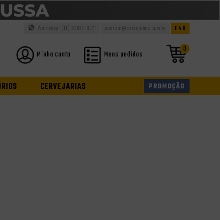
WhatsApp: (11) 94937-0371
contato@cervejabox.com.br
F.A.Q
0
Minha conta
Meus pedidos
ÓRIOS
CERVEJARIAS
PROMOÇÃO