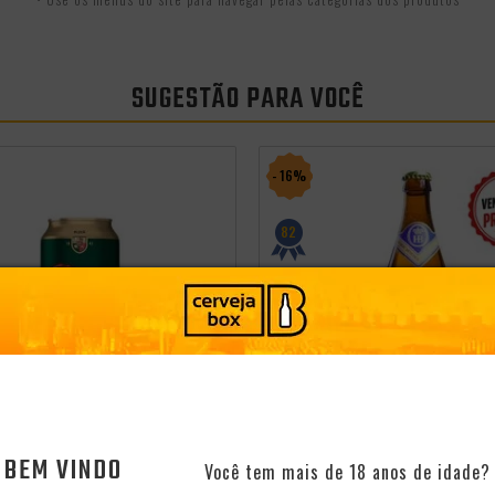
SUGESTÃO PARA VOCÊ
- 16%
82
BEM VINDO
Você tem mais de 18 anos de idade?
Promocoes
Aniversario
Saldão Junino
Seleção MAR26