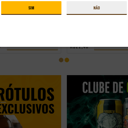
 TCHECA PILSNER
CERVEJA ALEMÃ HB ORIGINAL
 LATA 500ML
500ML
SIM
NÃO
rasil
Estilo:
Bohemian Pilsener
Origem:
Alemanha
Estilo:
Munich
R$ 48,98
-
+
-
+
ADICIONAR
A
8
R$ 40,98
LUBE
SÓCIO DO CLUBE
CONHEÇA O CLUBE
CONHEÇA O C
8
R$22,48