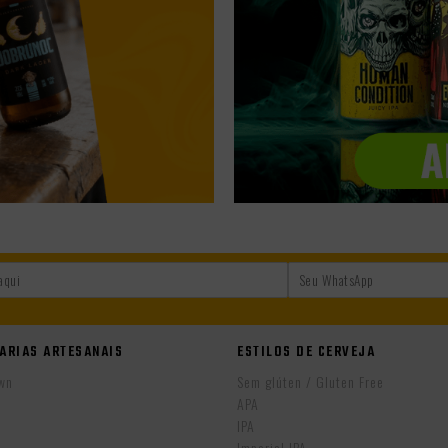
ARIAS ARTESANAIS
ESTILOS DE CERVEJA
wn
Sem glúten / Gluten Free
APA
IPA
r
Imperial IPA