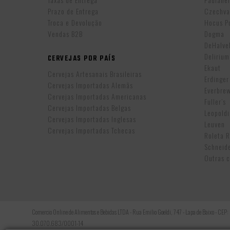
Prazo de Entrega
Czechva
Troca e Devolução
Hocus P
Vendas B2B
Dogma
DeHalv
Delirium
CERVEJAS POR PAÍS
Ekaut
Cervejas Artesanais Brasileiras
Erdinger
Cervejas Importadas Alemãs
Everbre
Cervejas Importadas Americanas
Fuller’s
Cervejas Importadas Belgas
Leopold
Cervejas Importadas Inglesas
Leuven
Cervejas Importadas Tchecas
Roleta 
Schneid
Outras c
Comercio Online de Alimentos e Bebidas LTDA - Rua Emilio Goeldi, 747 - Lapa de Baixo - CEP
30.070.683/0001-14