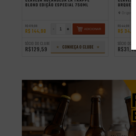
CERVEJA HOLANDESA LA TRAPPE
CERVEJA
BLOND EDIÇÃO ESPECIAL 750ML
URQUELL
Origem:
B
R$ 178,98
R$ 44,98
-
+
IONAR
ADICIONAR
R$ 144,98
R$ 34,9
SÓCIO DO CLUBE
SÓCIO DO C
CONHEÇA O CLUBE
R$129,59
R$31,4