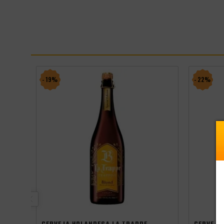
- 19%
- 22%