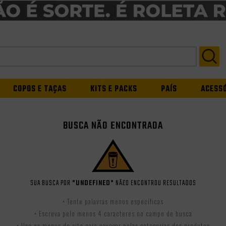
COPOS E TAÇAS
KITS E PACKS
PAÍS
ACESS
BUSCA NÃO ENCONTRADA
SUA BUSCA POR
"UNDEFINED"
NÃ£O ENCONTROU RESULTADOS
• Tente palavras menos específicas
• Escreva pelo menos 4 caracteres no campo de busca
• Use os menus do site para navegar pelas categorias dos produtos