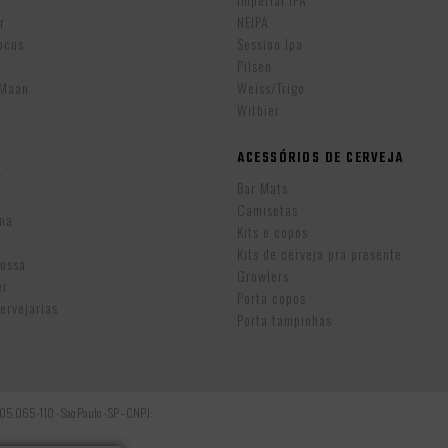
r
NEIPA
ocus
Session Ipa
Pilsen
eMaan
Weiss/Trigo
Witbier
ACESSÓRIOS DE CERVEJA
w
Bar Mats
Camisetas
ina
Kits e copos
Kits de cerveja pra presente
Russa
Growlers
er
Porta copos
ervejarias
Porta tampinhas
: 05.065-110 - Sao Paulo - SP - CNPJ: