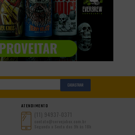
CADASTRAR
ATENDIMENTO
(11) 94937-0371
contato@cervejabox.com.br
Segunda a Sexta das 9h às 18h