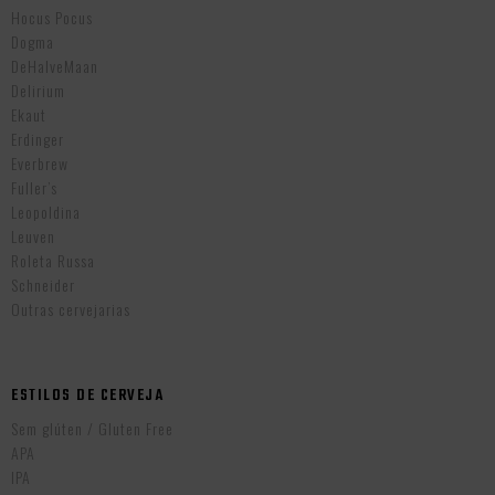
Hocus Pocus
Dogma
DeHalveMaan
Delirium
Ekaut
Erdinger
Everbrew
Fuller’s
Leopoldina
Leuven
Roleta Russa
Schneider
Outras cervejarias
ESTILOS DE CERVEJA
Sem glúten / Gluten Free
APA
IPA