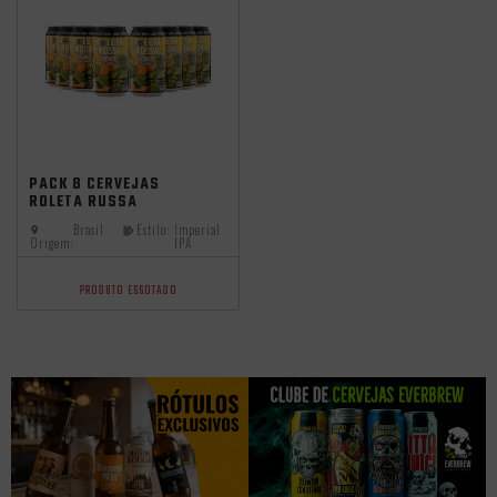
Promocoes
Aniversario
independência
PACK 8 CERVEJAS
ROLETA RUSSA
IMPERIAL IPA LATA
Brasil
Estilo:
Imperial
350ML
Origem:
IPA
PRODUTO ESGOTADO