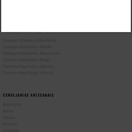
Prazo de Entrega
Troca e Devolução
Vendas B2B
CERVEJAS POR PAÍS
Cervejas Artesanais Brasileiras
Cervejas Importadas Alemãs
Cervejas Importadas Americanas
Cervejas Importadas Belgas
Cervejas Importadas Inglesas
Cervejas Importadas Tchecas
CERVEJARIAS ARTESANAIS
Bodebrown
Brotas
Chimay
Paulaner
Czechvar