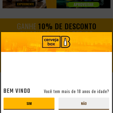
GANHE
10% DE DESCONTO
EM SEU PRIMEIRO PEDIDO
CADASTRAR
AJUDA E SUPORTE
BEM VINDO
Você tem mais de 18 anos de idade?
Perguntas Frequentes
Mapa do Site
SIM
NÃO
Formas de Pagamento
Taxas de Entrega