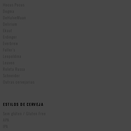
Hocus Pocus
Dogma
DeHalveMaan
Delirium
Ekaut
Erdinger
Everbrew
Fuller’s
Leopoldina
Leuven
Roleta Russa
Schneider
Outras cervejarias
ESTILOS DE CERVEJA
Sem glúten / Gluten Free
APA
IPA