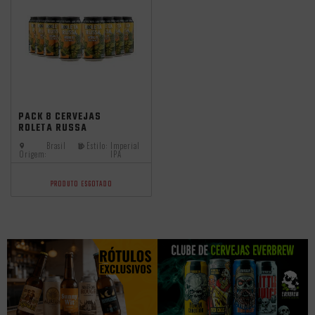
Promocoes
Aniversario
independência
PACK 8 CERVEJAS
ROLETA RUSSA
IMPERIAL IPA LATA
Brasil
Estilo:
Imperial
350ML
Origem:
IPA
PRODUTO ESGOTADO