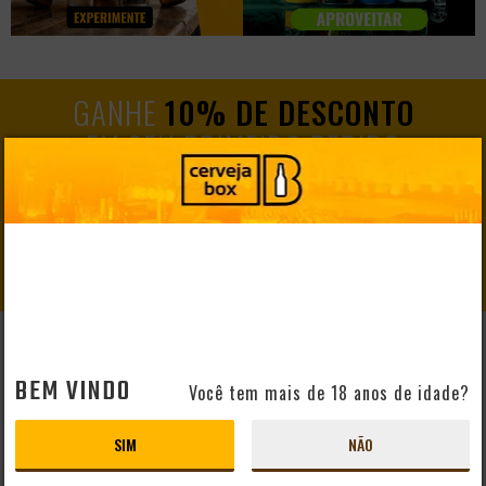
GANHE
10% DE DESCONTO
EM SEU PRIMEIRO PEDIDO
CADASTRAR
AJUDA E SUPORTE
BEM VINDO
Você tem mais de 18 anos de idade?
Perguntas Frequentes
Mapa do Site
SIM
NÃO
Formas de Pagamento
Taxas de Entrega