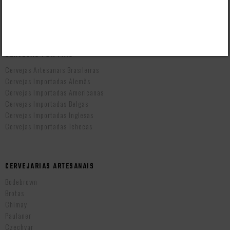
Prazo de Entrega
Troca e Devolução
Vendas B2B
CERVEJAS POR PAÍS
Cervejas Artesanais Brasileiras
Cervejas Importadas Alemãs
Cervejas Importadas Americanas
Cervejas Importadas Belgas
Cervejas Importadas Inglesas
Cervejas Importadas Tchecas
CERVEJARIAS ARTESANAIS
Bodebrown
Brotas
Chimay
Paulaner
Czechvar