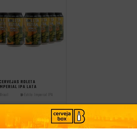
cia
CERVEJAS ROLETA
MPERIAL IPA LATA
Brasil
Estilo:
Imperial IPA
PRODUTO ESGOTADO