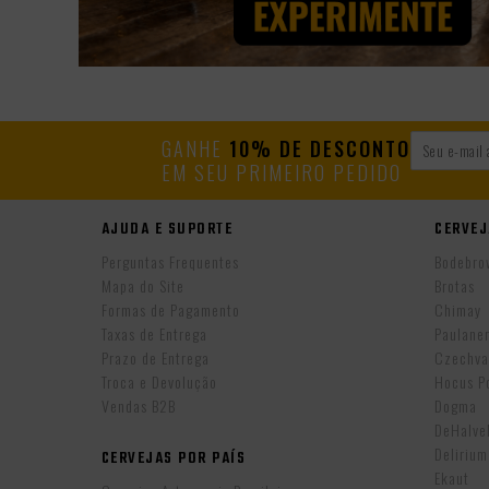
GANHE
10% DE DESCONTO
EM SEU PRIMEIRO PEDIDO
AJUDA E SUPORTE
CERVEJ
Perguntas Frequentes
Bodebro
Mapa do Site
Brotas
Formas de Pagamento
Chimay
Taxas de Entrega
Paulane
Prazo de Entrega
Czechva
Troca e Devolução
Hocus P
Vendas B2B
Dogma
DeHalv
Delirium
CERVEJAS POR PAÍS
Ekaut