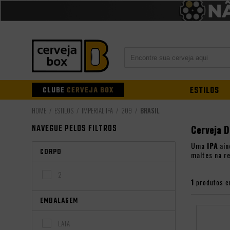
CLUBE
CERVEJA BOX
ESTILOS
ESTILOS
IMPERIAL IPA
209
BRASIL
NAVEGUE PELOS FILTROS
Cerveja D
Uma
IPA
ain
CORPO
maltes na r
2
1
produtos e
EMBALAGEM
LATA