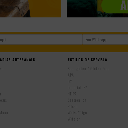
ARIAS ARTESANAIS
ESTILOS DE CERVEJA
wn
Sem glúten / Gluten Free
APA
IPA
r
Imperial IPA
r
NEIPA
ocus
Session Ipa
Pilsen
eMaan
Weiss/Trigo
Witbier