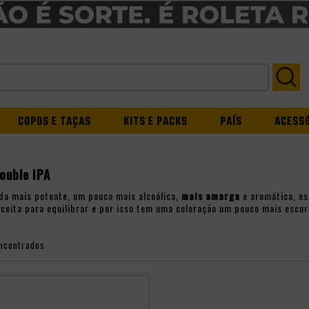
COPOS E TAÇAS
KITS E PACKS
PAÍS
ACESS
ouble IPA
da mais potente, um pouco mais alcoólica,
mais amarga
e aromática, es
eceita para equilibrar e por isso tem uma coloração um pouco mais escur
ncontrados