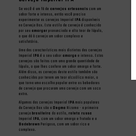
Se você é um fã de
cervejas artesanais
com um
sabor forte e intenso, então você precisa
experimentar as cervejas Imperial
IPA
disponíveis
na Cerveja Box. Este estilo de cerveja é conhecido
por seu
amargor
pronunciado e alto teor de lúpulo,
o que dá à cerveja um sabor complexo e
satisfatório.
Uma das características mais distintas das cervejas
Imperial
IPA
é o seu sabor
amargo
e intenso. Estas
cervejas são feitas com uma grande quantidade de
lúpulo, o que lhes confere um sabor amargo e forte.
Além disso, as cervejas deste estilo também são
conhecidas por terem um teor alcoólico maior, o
que torna uma escolha popular entre os bebedores
de cerveja que procuram uma cerveja com um soco
extra.
Algumas das cervejas Imperial
IPA
mais populares
da Cerveja Box são a
Dogma
Rizoma - a primeira
cerveja
brasileira
do estilo,
roleta russa
Imperial
IPA
, com um sabor amargo e frutado e a
Bodebrown
Perigosa, com um sabor rico e
complexo.