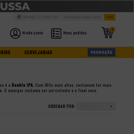
WhatsApp: (11) 94937-0371
contato@cervejabox.com.br
F.A.Q
0
Minha conta
Meus pedidos
ÓRIOS
CERVEJARIAS
PROMOÇÃO
sa é a
Double IPA
. Com IBUs mais altos, costumam ter mais
a. O amargor costuma ser persistente e o final seco.
ORDENAR POR:
Selecione