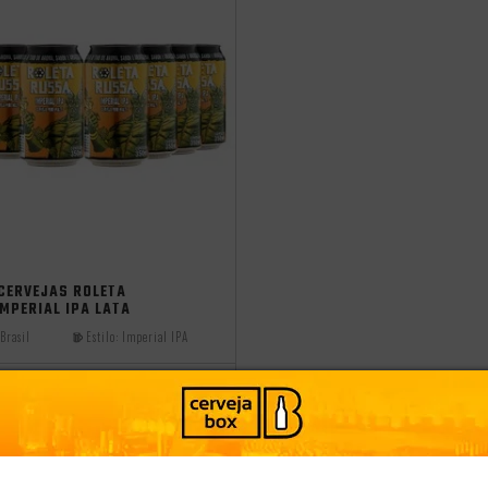
cia
CERVEJAS ROLETA
MPERIAL IPA LATA
Brasil
Estilo:
Imperial IPA
PRODUTO ESGOTADO