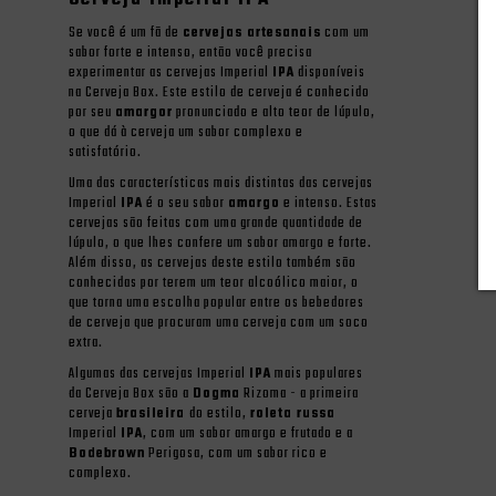
Se você é um fã de
cervejas artesanais
com um
sabor forte e intenso, então você precisa
experimentar as cervejas Imperial
IPA
disponíveis
na Cerveja Box. Este estilo de cerveja é conhecido
por seu
amargor
pronunciado e alto teor de lúpulo,
o que dá à cerveja um sabor complexo e
satisfatório.
Uma das características mais distintas das cervejas
Imperial
IPA
é o seu sabor
amargo
e intenso. Estas
cervejas são feitas com uma grande quantidade de
lúpulo, o que lhes confere um sabor amargo e forte.
Além disso, as cervejas deste estilo também são
conhecidas por terem um teor alcoólico maior, o
que torna uma escolha popular entre os bebedores
de cerveja que procuram uma cerveja com um soco
extra.
Algumas das cervejas Imperial
IPA
mais populares
da Cerveja Box são a
Dogma
Rizoma - a primeira
cerveja
brasileira
do estilo,
roleta russa
Imperial
IPA
, com um sabor amargo e frutado e a
Bodebrown
Perigosa, com um sabor rico e
complexo.