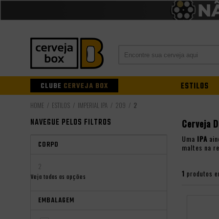
CLUBE
CERVEJA BOX
ESTILOS
ESTILOS
IMPERIAL IPA
209
2
NAVEGUE PELOS FILTROS
Cerveja D
Uma
IPA
ain
CORPO
maltes na r
2
1
produtos e
Veja todas as opções
EMBALAGEM