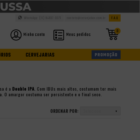
WhatsApp: (11) 94937-0371
contato@cervejabox.com.br
F.A.Q
0
Minha conta
Meus pedidos
ÓRIOS
CERVEJARIAS
PROMOÇÃO
sa é a
Double IPA
. Com IBUs mais altos, costumam ter mais
a. O amargor costuma ser persistente e o final seco.
ORDENAR POR:
Selecione