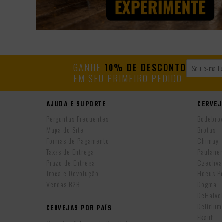
GANHE
10% DE DESCONTO
EM SEU PRIMEIRO PEDIDO
AJUDA E SUPORTE
CERVEJ
Perguntas Frequentes
Bodebro
Mapa do Site
Brotas
Formas de Pagamento
Chimay
Taxas de Entrega
Paulane
Prazo de Entrega
Czechva
Troca e Devolução
Hocus P
Vendas B2B
Dogma
DeHalv
Delirium
CERVEJAS POR PAÍS
Ekaut