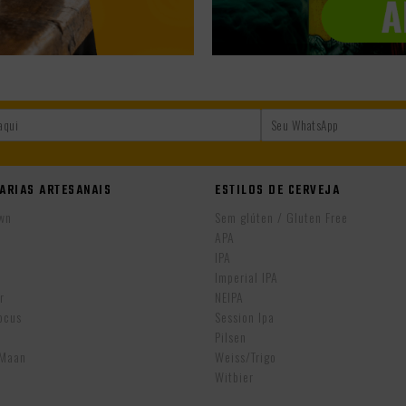
ARIAS ARTESANAIS
ESTILOS DE CERVEJA
wn
Sem glúten / Gluten Free
APA
IPA
r
Imperial IPA
r
NEIPA
ocus
Session Ipa
Pilsen
eMaan
Weiss/Trigo
Witbier