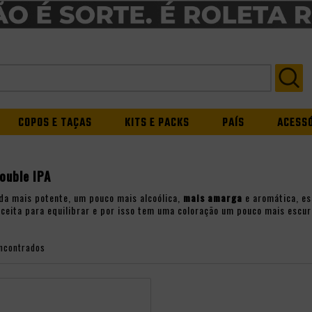
COPOS E TAÇAS
KITS E PACKS
PAÍS
ACESS
ouble IPA
da mais potente, um pouco mais alcoólica,
mais amarga
e aromática, es
eceita para equilibrar e por isso tem uma coloração um pouco mais escur
ncontrados