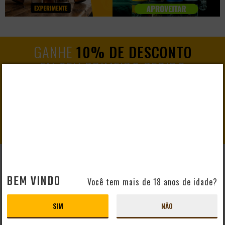
GANHE
10% DE DESCONTO
EM SEU PRIMEIRO PEDIDO
CADASTRAR
AJUDA E SUPORTE
BEM VINDO
Você tem mais de 18 anos de idade?
Perguntas Frequentes
Mapa do Site
SIM
NÃO
Formas de Pagamento
Taxas de Entrega