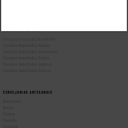
Prazo de Entrega
Troca e Devolução
Vendas B2B
CERVEJAS POR PAÍS
Cervejas Artesanais Brasileiras
Cervejas Importadas Alemãs
Cervejas Importadas Americanas
Cervejas Importadas Belgas
Cervejas Importadas Inglesas
Cervejas Importadas Tchecas
CERVEJARIAS ARTESANAIS
Bodebrown
Brotas
Chimay
Paulaner
Czechvar