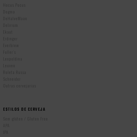
Hocus Pocus
Dogma
DeHalveMaan
Delirium
Ekaut
Erdinger
Everbrew
Fuller’s
Leopoldina
Leuven
Roleta Russa
Schneider
Outras cervejarias
ESTILOS DE CERVEJA
Sem glúten / Gluten Free
APA
IPA